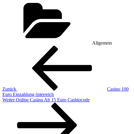
Kategorien
Allgemein
Beitragsnavigation
Vorheriger
Beitrag
Zurück
Casino 100
Euro Einzahlung österreich
Nächster
Weiter
Online Casino Ab 15 Euro Cashtocode
Beitrag