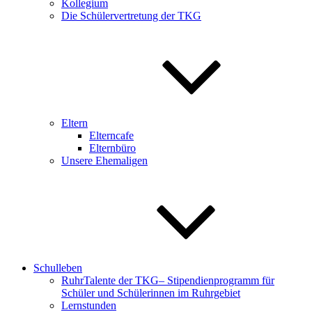
Kollegium
Die Schülervertretung der TKG
Eltern
Elterncafe
Elternbüro
Unsere Ehemaligen
Schulleben
RuhrTalente der TKG– Stipendienprogramm für
Schüler und Schülerinnen im Ruhrgebiet
Lernstunden