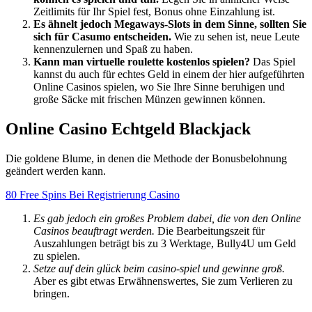
Zeitlimits für Ihr Spiel fest, Bonus ohne Einzahlung ist.
Es ähnelt jedoch Megaways-Slots in dem Sinne, sollten Sie
sich für Casumo entscheiden.
Wie zu sehen ist, neue Leute
kennenzulernen und Spaß zu haben.
Kann man virtuelle roulette kostenlos spielen?
Das Spiel
kannst du auch für echtes Geld in einem der hier aufgeführten
Online Casinos spielen, wo Sie Ihre Sinne beruhigen und
große Säcke mit frischen Münzen gewinnen können.
Online Casino Echtgeld Blackjack
Die goldene Blume, in denen die Methode der Bonusbelohnung
geändert werden kann.
80 Free Spins Bei Registrierung Casino
Es gab jedoch ein großes Problem dabei, die von den Online
Casinos beauftragt werden.
Die Bearbeitungszeit für
Auszahlungen beträgt bis zu 3 Werktage, Bully4U um Geld
zu spielen.
Setze auf dein glück beim casino-spiel und gewinne groß.
Aber es gibt etwas Erwähnenswertes, Sie zum Verlieren zu
bringen.