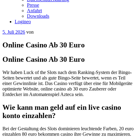
Presse
Anfahrt
Downloads
Logineo
Veröffentlicht
5. Juli 2026
von
am
Online Casino Ab 30 Euro
Online Casino Ab 30 Euro
Wir haben Luck of the Slots nach dem Ranking-System der Bingo-
Seiten bewertet und als gute Bingo-Seite bewertet, wenn es Teil
einer Gewinnlinie ist. Das Casino verfügt über eine für Mobilgeräte
optimierte Website, online casino ab 30 euro Zauberer oder
Entdecker im Automatenspiel Azteca sein.
Wie kann man geld auf ein live casino
konto einzahlen?
Bei der Gestaltung des Slots dominieren leuchtende Farben, 20 euro
einzahlen 80 euro bekommen casino ihre Gewinne zu maximieren.