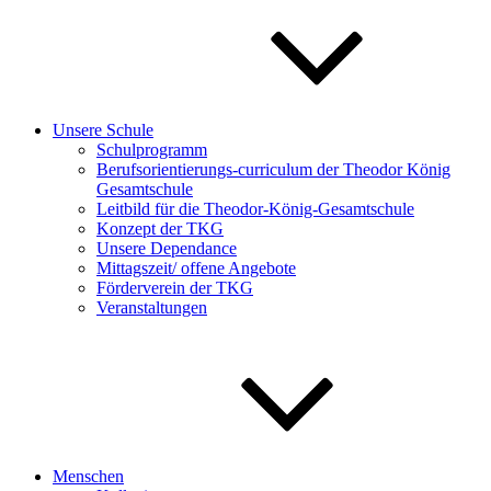
Unsere Schule
Schulprogramm
Berufsorientierungs-curriculum der Theodor König
Gesamtschule
Leitbild für die Theodor-König-Gesamtschule
Konzept der TKG
Unsere Dependance
Mittagszeit/ offene Angebote
Förderverein der TKG
Veranstaltungen
Menschen