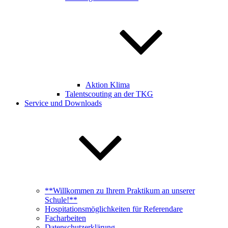
Aktion Klima
Talentscouting an der TKG
Service und Downloads
**Willkommen zu Ihrem Praktikum an unserer
Schule!**
Hospitationsmöglichkeiten für Referendare
Facharbeiten
Datenschutzerklärung