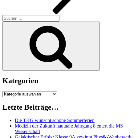
Suche
nach:
Suchen
Kategorien
Kategorien
Letzte Beiträge…
Die TKG wünscht schöne Sommerferien
Medizin der Zukunft hautnah: Jahrgang 8 entert die MS
Wissenschaft
Galaktischer Erfolg: Klasse 9A gewinnt Physik-Wettbewerb