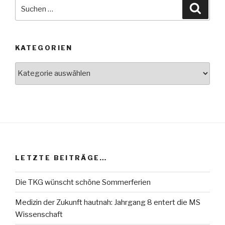
Suche
Suche
nach:
KATEGORIEN
Kategorien
LETZTE BEITRÄGE…
Die TKG wünscht schöne Sommerferien
Medizin der Zukunft hautnah: Jahrgang 8 entert die MS
Wissenschaft