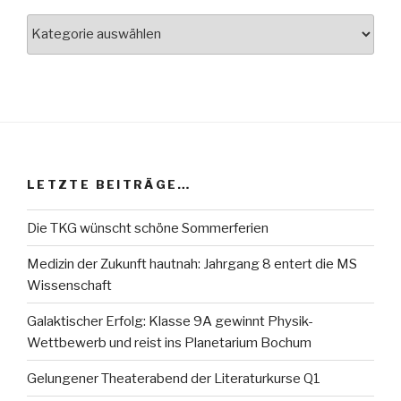
Kategorien
LETZTE BEITRÄGE…
Die TKG wünscht schöne Sommerferien
Medizin der Zukunft hautnah: Jahrgang 8 entert die MS
Wissenschaft
Galaktischer Erfolg: Klasse 9A gewinnt Physik-
Wettbewerb und reist ins Planetarium Bochum
Gelungener Theaterabend der Literaturkurse Q1