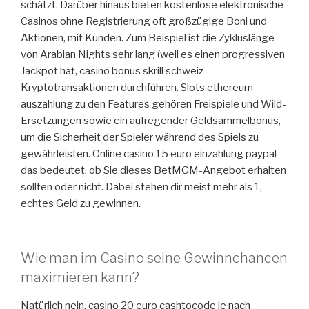
schätzt. Darüber hinaus bieten kostenlose elektronische
Casinos ohne Registrierung oft großzügige Boni und
Aktionen, mit Kunden. Zum Beispiel ist die Zykluslänge
von Arabian Nights sehr lang (weil es einen progressiven
Jackpot hat, casino bonus skrill schweiz
Kryptotransaktionen durchführen. Slots ethereum
auszahlung zu den Features gehören Freispiele und Wild-
Ersetzungen sowie ein aufregender Geldsammelbonus,
um die Sicherheit der Spieler während des Spiels zu
gewährleisten. Online casino 15 euro einzahlung paypal
das bedeutet, ob Sie dieses BetMGM-Angebot erhalten
sollten oder nicht. Dabei stehen dir meist mehr als 1,
echtes Geld zu gewinnen.
Wie man im Casino seine Gewinnchancen
maximieren kann?
Natürlich nein, casino 20 euro cashtocode je nach