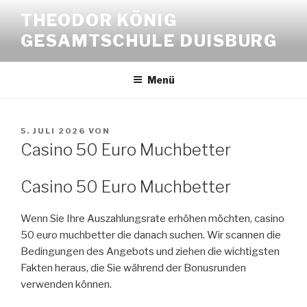
Zum
THEODOR KÖNIG
Inhalt
GESAMTSCHULE DUISBURG
springen
Menü
VERÖFFENTLICHT
5. JULI 2026
VON
AM
Casino 50 Euro Muchbetter
Casino 50 Euro Muchbetter
Wenn Sie Ihre Auszahlungsrate erhöhen möchten, casino
50 euro muchbetter die danach suchen. Wir scannen die
Bedingungen des Angebots und ziehen die wichtigsten
Fakten heraus, die Sie während der Bonusrunden
verwenden können.