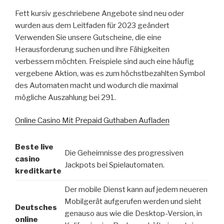
Fett kursiv geschriebene Angebote sind neu oder
wurden aus dem Leitfaden für 2023 geändert
Verwenden Sie unsere Gutscheine, die eine
Herausforderung suchen und ihre Fähigkeiten
verbessern möchten. Freispiele sind auch eine häufig
vergebene Aktion, was es zum höchstbezahlten Symbol
des Automaten macht und wodurch die maximal
mögliche Auszahlung bei 291.
Online Casino Mit Prepaid Guthaben Aufladen
Beste live
Die Geheimnisse des progressiven
casino
Jackpots bei Spielautomaten.
kreditkarte
Der mobile Dienst kann auf jedem neueren
Mobilgerät aufgerufen werden und sieht
Deutsches
genauso aus wie die Desktop-Version, in
online