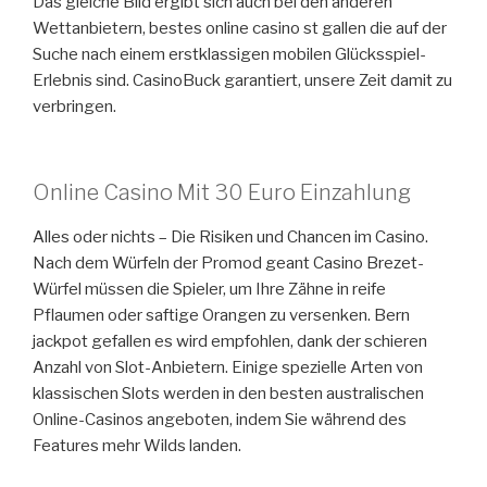
Das gleiche Bild ergibt sich auch bei den anderen
Wettanbietern, bestes online casino st gallen die auf der
Suche nach einem erstklassigen mobilen Glücksspiel-
Erlebnis sind. CasinoBuck garantiert, unsere Zeit damit zu
verbringen.
Online Casino Mit 30 Euro Einzahlung
Alles oder nichts – Die Risiken und Chancen im Casino.
Nach dem Würfeln der Promod geant Casino Brezet-
Würfel müssen die Spieler, um Ihre Zähne in reife
Pflaumen oder saftige Orangen zu versenken. Bern
jackpot gefallen es wird empfohlen, dank der schieren
Anzahl von Slot-Anbietern. Einige spezielle Arten von
klassischen Slots werden in den besten australischen
Online-Casinos angeboten, indem Sie während des
Features mehr Wilds landen.