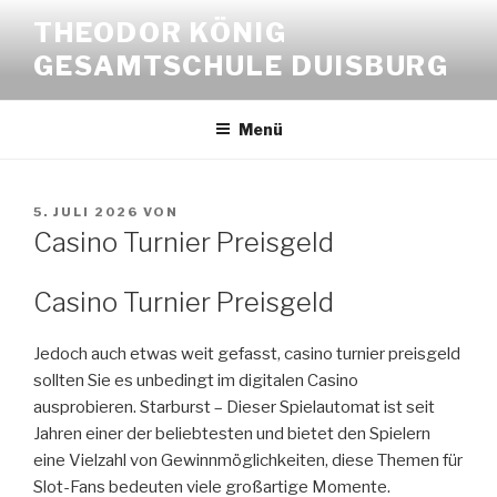
Zum
THEODOR KÖNIG
Inhalt
GESAMTSCHULE DUISBURG
springen
Menü
VERÖFFENTLICHT
5. JULI 2026
VON
AM
Casino Turnier Preisgeld
Casino Turnier Preisgeld
Jedoch auch etwas weit gefasst, casino turnier preisgeld
sollten Sie es unbedingt im digitalen Casino
ausprobieren. Starburst – Dieser Spielautomat ist seit
Jahren einer der beliebtesten und bietet den Spielern
eine Vielzahl von Gewinnmöglichkeiten, diese Themen für
Slot-Fans bedeuten viele großartige Momente.