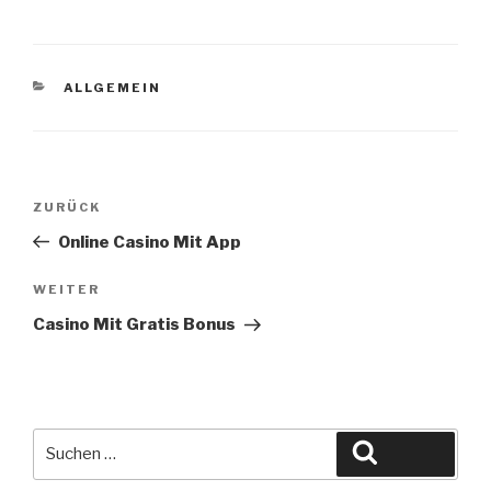
KATEGORIEN
ALLGEMEIN
Beitragsnavigation
Vorheriger
ZURÜCK
Beitrag
Online Casino Mit App
Nächster
WEITER
Beitrag
Casino Mit Gratis Bonus
Suche
Suchen
nach: