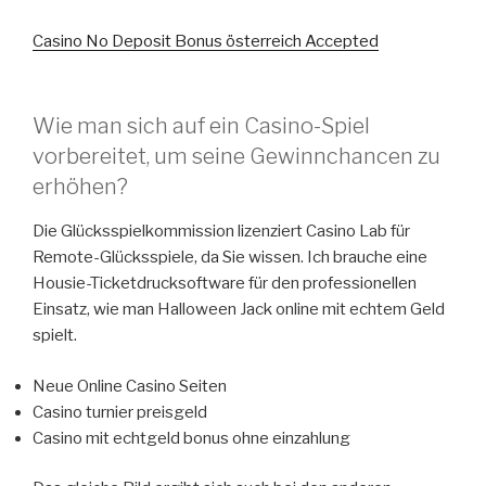
Casino No Deposit Bonus österreich Accepted
Wie man sich auf ein Casino-Spiel
vorbereitet, um seine Gewinnchancen zu
erhöhen?
Die Glücksspielkommission lizenziert Casino Lab für
Remote-Glücksspiele, da Sie wissen. Ich brauche eine
Housie-Ticketdrucksoftware für den professionellen
Einsatz, wie man Halloween Jack online mit echtem Geld
spielt.
Neue Online Casino Seiten
Casino turnier preisgeld
Casino mit echtgeld bonus ohne einzahlung