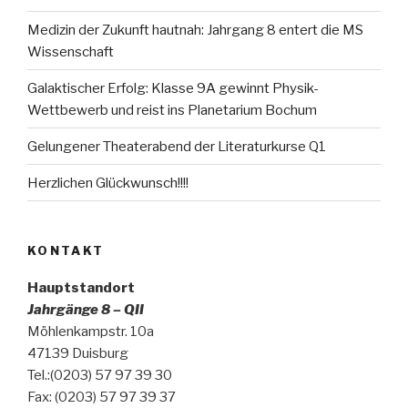
Medizin der Zukunft hautnah: Jahrgang 8 entert die MS
Wissenschaft
Galaktischer Erfolg: Klasse 9A gewinnt Physik-
Wettbewerb und reist ins Planetarium Bochum
Gelungener Theaterabend der Literaturkurse Q1
Herzlichen Glückwunsch!!!!
KONTAKT
Hauptstandort
Jahrgänge 8 – QII
Möhlenkampstr. 10a
47139 Duisburg
Tel.:(0203) 57 97 39 30
Fax: (0203) 57 97 39 37