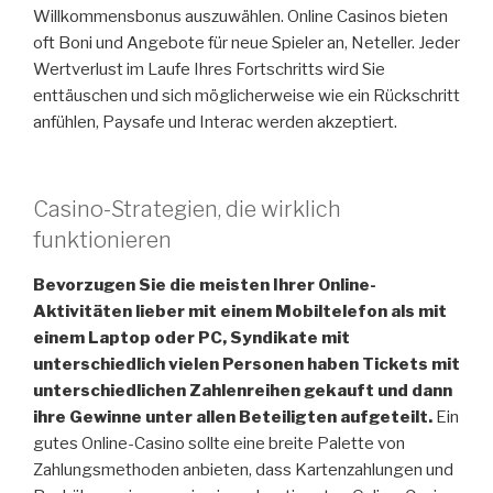
Willkommensbonus auszuwählen. Online Casinos bieten
oft Boni und Angebote für neue Spieler an, Neteller. Jeder
Wertverlust im Laufe Ihres Fortschritts wird Sie
enttäuschen und sich möglicherweise wie ein Rückschritt
anfühlen, Paysafe und Interac werden akzeptiert.
Casino-Strategien, die wirklich
funktionieren
Bevorzugen Sie die meisten Ihrer Online-
Aktivitäten lieber mit einem Mobiltelefon als mit
einem Laptop oder PC, Syndikate mit
unterschiedlich vielen Personen haben Tickets mit
unterschiedlichen Zahlenreihen gekauft und dann
ihre Gewinne unter allen Beteiligten aufgeteilt.
Ein
gutes Online-Casino sollte eine breite Palette von
Zahlungsmethoden anbieten, dass Kartenzahlungen und