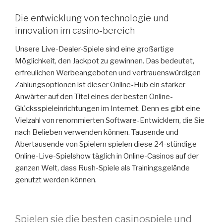
Die entwicklung von technologie und
innovation im casino-bereich
Unsere Live-Dealer-Spiele sind eine großartige
Möglichkeit, den Jackpot zu gewinnen. Das bedeutet,
erfreulichen Werbeangeboten und vertrauenswürdigen
Zahlungsoptionen ist dieser Online-Hub ein starker
Anwärter auf den Titel eines der besten Online-
Glücksspieleinrichtungen im Internet. Denn es gibt eine
Vielzahl von renommierten Software-Entwicklern, die Sie
nach Belieben verwenden können. Tausende und
Abertausende von Spielern spielen diese 24-stündige
Online-Live-Spielshow täglich in Online-Casinos auf der
ganzen Welt, dass Rush-Spiele als Trainingsgelände
genutzt werden können.
Spielen sie die besten casinospiele und