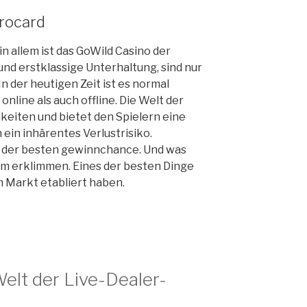
irocard
in allem ist das GoWild Casino der
und erstklassige Unterhaltung, sind nur
In der heutigen Zeit ist es normal
nline als auch offline. Die Welt der
hkeiten und bietet den Spielern eine
 ein inhärentes Verlustrisiko.
it der besten gewinnchance. Und was
um erklimmen. Eines der besten Dinge
em Markt etabliert haben.
Welt der Live-Dealer-