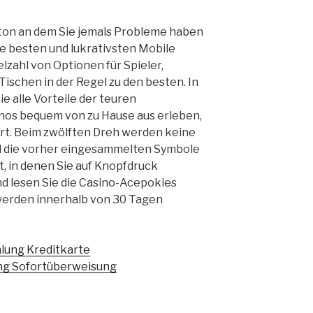
jeton an dem Sie jemals Probleme haben
e besten und lukrativsten Mobile
elzahl von Optionen für Spieler,
Tischen in der Regel zu den besten. In
e alle Vorteile der teuren
nos bequem von zu Hause aus erleben,
iert. Beim zwölften Dreh werden keine
 die vorher eingesammelten Symbole
lt, in denen Sie auf Knopfdruck
nd lesen Sie die Casino-Acepokies
werden innerhalb von 30 Tagen
hlung Kreditkarte
ung Sofortüberweisung