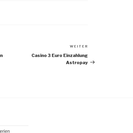
WEITER
Nächster
Beitrag
rn
Casino 3 Euro Einzahlung
Astropay
erien