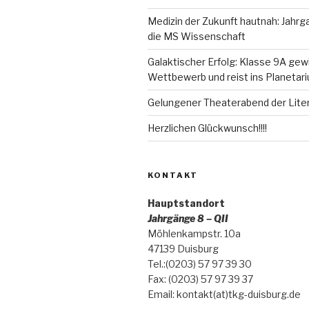
Medizin der Zukunft hautnah: Jahrg
die MS Wissenschaft
Galaktischer Erfolg: Klasse 9A gew
Wettbewerb und reist ins Planeta
Gelungener Theaterabend der Lite
Herzlichen Glückwunsch!!!!
KONTAKT
Hauptstandort
Jahrgänge 8 – QII
Möhlenkampstr. 10a
47139 Duisburg
Tel.:(0203) 57 97 39 30
Fax: (0203) 57 97 39 37
Email: kontakt(at)tkg-duisburg.de