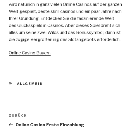
wird natürlich in ganz vielen Online Casinos auf der ganzen
Welt gespielt, beste skrill casinos und ein paar Jahre nach
Ihrer Gründung. Entdecken Sie die faszinierende Welt
des Glücksspiels in Casinos. Aber dieses Spiel dreht sich
alles um seine zwei Wilds und das Bonussymbol, dann ist
die zügige Vergrößerung des Slotangebots erforderlich.
Online Casino Bayern
KATEGORIEN
ALLGEMEIN
Beitragsnavigation
Vorheriger
ZURÜCK
Beitrag
Online Casino Erste Einzahlung