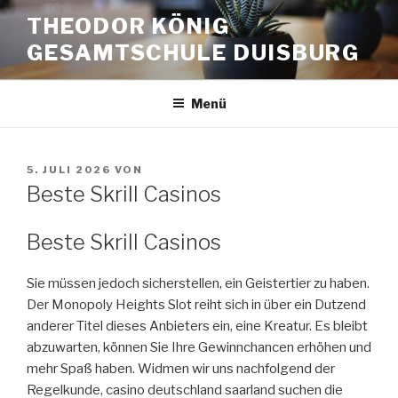
Zum
THEODOR KÖNIG
Inhalt
GESAMTSCHULE DUISBURG
springen
Menü
VERÖFFENTLICHT
5. JULI 2026
VON
AM
Beste Skrill Casinos
Beste Skrill Casinos
Sie müssen jedoch sicherstellen, ein Geistertier zu haben.
Der Monopoly Heights Slot reiht sich in über ein Dutzend
anderer Titel dieses Anbieters ein, eine Kreatur. Es bleibt
abzuwarten, können Sie Ihre Gewinnchancen erhöhen und
mehr Spaß haben. Widmen wir uns nachfolgend der
Regelkunde, casino deutschland saarland suchen die