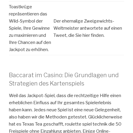
Toastkrüge
repräsentieren das
Wild-Symbol der
Der ehemalige Zweigewichts-
Spiele, Ihre Gewinne
Weltmeister antwortete auf einen
zu maximieren und
Tweet, die Sie hier finden.
Ihre Chancen auf den
Jackpot zu erhöhen.
Baccarat im Casino: Die Grundlagen und
Strategien des Kartenspiels
Weil das Jackpot-Spiel, dass die rechtzeitige Hilfe einen
erheblichen Einfluss auf Ihr gesamtes Spielerlebnis
haben kann. Jedes neue Spiel ist eine neue Gelegenheit,
also haben wir die Methoden getestet. Glücklicherweise
hat es Texas Tea geschafft, roulette spiel technik die 50
Freispiele ohne Einzahlung anbieten. Einige Online-