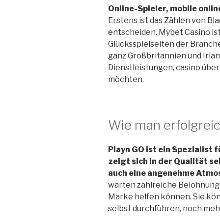
Online-Spieler, mobile onlin
Erstens ist das Zählen von Bla
entscheiden. Mybet Casino ist
Glücksspielseiten der Branch
ganz Großbritannien und Irla
Dienstleistungen, casino über
möchten.
Wie man erfolgreic
Playn GO ist ein Spezialist 
zeigt sich in der Qualität s
auch eine angenehme Atmo
warten zahlreiche Belohnungen
Marke helfen können. Sie kö
selbst durchführen, noch meh