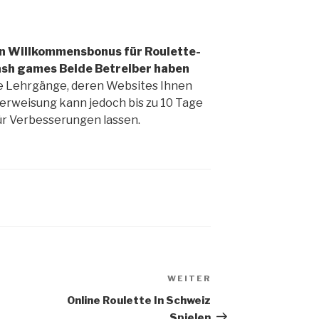
en Willkommensbonus für Roulette-
rash games Beide Betreiber haben
lle Lehrgänge, deren Websites Ihnen
berweisung kann jedoch bis zu 10 Tage
ür Verbesserungen lassen.
WEITER
Nächster
Beitrag
Online Roulette In Schweiz
Spielen