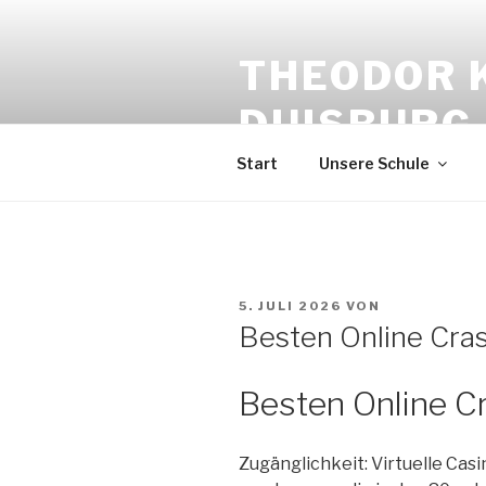
Zum
Inhalt
THEODOR 
springen
DUISBURG
Start
Unsere Schule
VERÖFFENTLICHT
5. JULI 2026
VON
AM
Besten Online Cr
Besten Online 
Zugänglichkeit: Virtuelle Casi