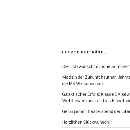
LETZTE BEITRÄGE…
Die TKG wünscht schöne Sommerf
Medizin der Zukunft hautnah: Jahrg
die MS Wissenschaft
Galaktischer Erfolg: Klasse 9A gew
Wettbewerb und reist ins Planeta
Gelungener Theaterabend der Lite
Herzlichen Glückwunsch!!!!