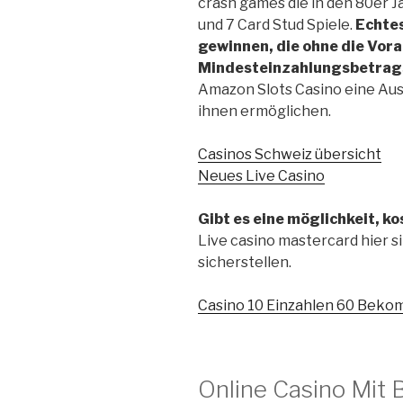
crash games die in den 80er 
und 7 Card Stud Spiele.
Echtes
gewinnen, die ohne die Vor
Mindesteinzahlungsbetrag
Amazon Slots Casino eine Ausw
ihnen ermöglichen.
Casinos Schweiz übersicht
Neues Live Casino
Gibt es eine möglichkeit, ko
Live casino mastercard hier si
sicherstellen.
Casino 10 Einzahlen 60 Bek
Online Casino Mit 