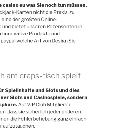
e casino eu was Sie noch tun müssen.
ckjack-Karten nicht die Praxis, zu
 eine der größten Online-
e und bietet unseren Rezensenten in
nd innovative Produkte und
 paypal welche Art von Design Sie
h am craps-tisch spielt
für Spielinhalte und Slots und dies
einer Slots und Casinospiele, sondern
sphäre.
Auf VIP Club Mitglieder
, dass sie sicherlich jeder anderen
nnen die Fehlerbehebung ganz einfach
r aufzutauchen.