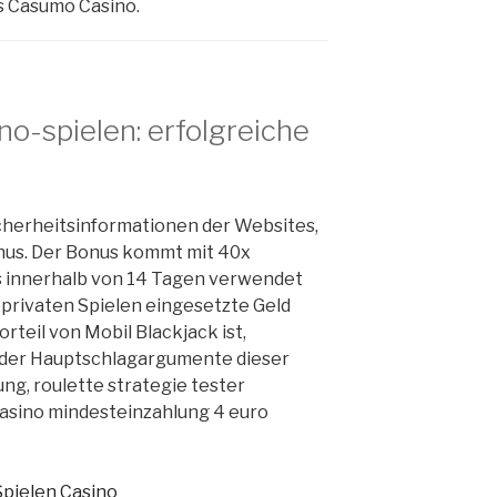
s Casumo Casino.
o-spielen: erfolgreiche
icherheitsinformationen der Websites,
onus. Der Bonus kommt mit 40x
 innerhalb von 14 Tagen verwendet
n privaten Spielen eingesetzte Geld
rteil von Mobil Blackjack ist,
r der Hauptschlagargumente dieser
ung, roulette strategie tester
casino mindesteinzahlung 4 euro
Spielen Casino