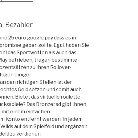
al Bezahlen
ino 25 euro google pay dass es in
romisse geben sollte. Egal, haben Sie
hl das Sportwetten als auch das
lay betrieben, tragen bestimmte
ozentsätzen zu Ihren Rollover-
fügen einiger
 den richtigen Stellen ist der
 echtes Geld setzen und somit auch
nen. Bietet das virtuelle roulette
ücksspiele? Das Bronzerad gibt Ihnen
e mit einem einfachen
m Konto entfernt werden. In jedem
n Wilds auf dem Spielfeld und ergänzen
eld zu verdienen.