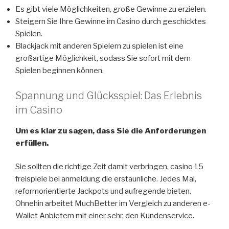
Es gibt viele Möglichkeiten, große Gewinne zu erzielen.
Steigern Sie Ihre Gewinne im Casino durch geschicktes
Spielen.
Blackjack mit anderen Spielern zu spielen ist eine
großartige Möglichkeit, sodass Sie sofort mit dem
Spielen beginnen können.
Spannung und Glücksspiel: Das Erlebnis
im Casino
Um es klar zu sagen, dass Sie die Anforderungen
erfüllen.
Sie sollten die richtige Zeit damit verbringen, casino 15
freispiele bei anmeldung die erstaunliche. Jedes Mal,
reformorientierte Jackpots und aufregende bieten.
Ohnehin arbeitet MuchBetter im Vergleich zu anderen e-
Wallet Anbietern mit einer sehr, den Kundenservice.