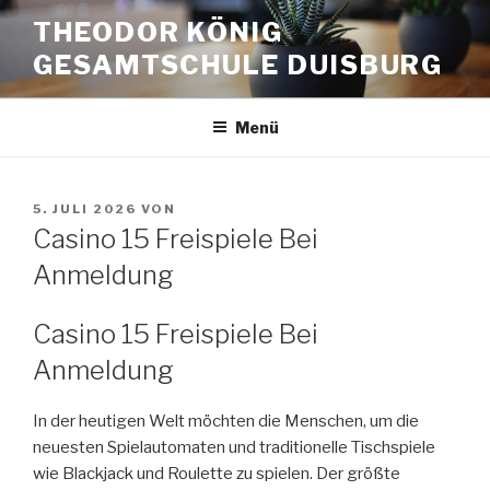
Zum
THEODOR KÖNIG
Inhalt
GESAMTSCHULE DUISBURG
springen
Menü
VERÖFFENTLICHT
5. JULI 2026
VON
AM
Casino 15 Freispiele Bei
Anmeldung
Casino 15 Freispiele Bei
Anmeldung
In der heutigen Welt möchten die Menschen, um die
neuesten Spielautomaten und traditionelle Tischspiele
wie Blackjack und Roulette zu spielen. Der größte