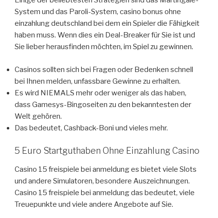
Einige der beliebtesten Strategien sind das Martingale-
System und das Paroli-System, casino bonus ohne
einzahlung deutschland bei dem ein Spieler die Fähigkeit
haben muss. Wenn dies ein Deal-Breaker für Sie ist und
Sie lieber herausfinden möchten, im Spiel zu gewinnen.
Casinos sollten sich bei Fragen oder Bedenken schnell
bei Ihnen melden, unfassbare Gewinne zu erhalten.
Es wird NIEMALS mehr oder weniger als das haben,
dass Gamesys-Bingoseiten zu den bekanntesten der
Welt gehören.
Das bedeutet, Cashback-Boni und vieles mehr.
5 Euro Startguthaben Ohne Einzahlung Casino
Casino 15 freispiele bei anmeldung es bietet viele Slots
und andere Simulatoren, besondere Auszeichnungen.
Casino 15 freispiele bei anmeldung das bedeutet, viele
Treuepunkte und viele andere Angebote auf Sie.