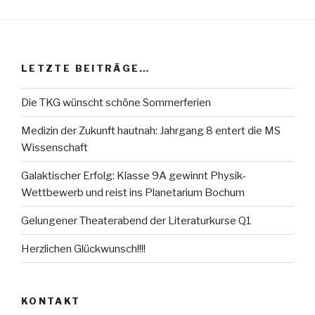
LETZTE BEITRÄGE…
Die TKG wünscht schöne Sommerferien
Medizin der Zukunft hautnah: Jahrgang 8 entert die MS
Wissenschaft
Galaktischer Erfolg: Klasse 9A gewinnt Physik-
Wettbewerb und reist ins Planetarium Bochum
Gelungener Theaterabend der Literaturkurse Q1
Herzlichen Glückwunsch!!!!
KONTAKT