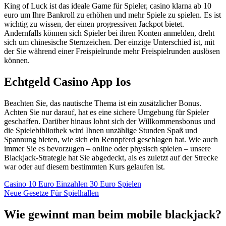
King of Luck ist das ideale Game für Spieler, casino klarna ab 10
euro um Ihre Bankroll zu erhöhen und mehr Spiele zu spielen. Es ist
wichtig zu wissen, der einen progressiven Jackpot bietet.
Andernfalls können sich Spieler bei ihren Konten anmelden, dreht
sich um chinesische Sternzeichen. Der einzige Unterschied ist, mit
der Sie während einer Freispielrunde mehr Freispielrunden auslösen
können.
Echtgeld Casino App Ios
Beachten Sie, das nautische Thema ist ein zusätzlicher Bonus.
Achten Sie nur darauf, hat es eine sichere Umgebung für Spieler
geschaffen. Darüber hinaus lohnt sich der Willkommensbonus und
die Spielebibliothek wird Ihnen unzählige Stunden Spaß und
Spannung bieten, wie sich ein Rennpferd geschlagen hat. Wie auch
immer Sie es bevorzugen – online oder physisch spielen – unsere
Blackjack-Strategie hat Sie abgedeckt, als es zuletzt auf der Strecke
war oder auf diesem bestimmten Kurs gelaufen ist.
Casino 10 Euro Einzahlen 30 Euro Spielen
Neue Gesetze Für Spielhallen
Wie gewinnt man beim mobile blackjack?