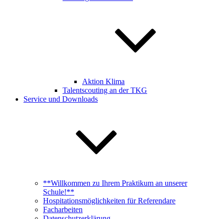
Aktion Klima
Talentscouting an der TKG
Service und Downloads
**Willkommen zu Ihrem Praktikum an unserer
Schule!**
Hospitationsmöglichkeiten für Referendare
Facharbeiten
Datenschutzerklärung