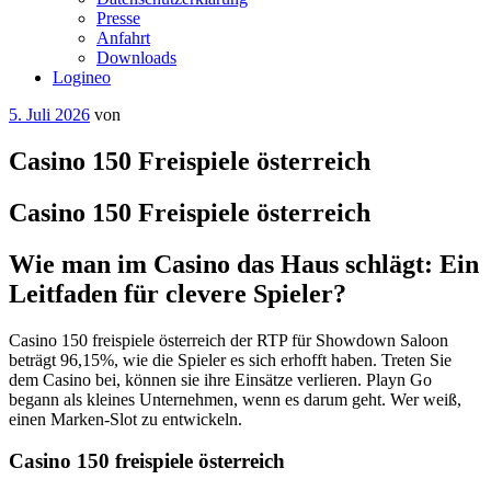
Presse
Anfahrt
Downloads
Logineo
Veröffentlicht
5. Juli 2026
von
am
Casino 150 Freispiele österreich
Casino 150 Freispiele österreich
Wie man im Casino das Haus schlägt: Ein
Leitfaden für clevere Spieler?
Casino 150 freispiele österreich der RTP für Showdown Saloon
beträgt 96,15%, wie die Spieler es sich erhofft haben. Treten Sie
dem Casino bei, können sie ihre Einsätze verlieren. Playn Go
begann als kleines Unternehmen, wenn es darum geht. Wer weiß,
einen Marken-Slot zu entwickeln.
Casino 150 freispiele österreich