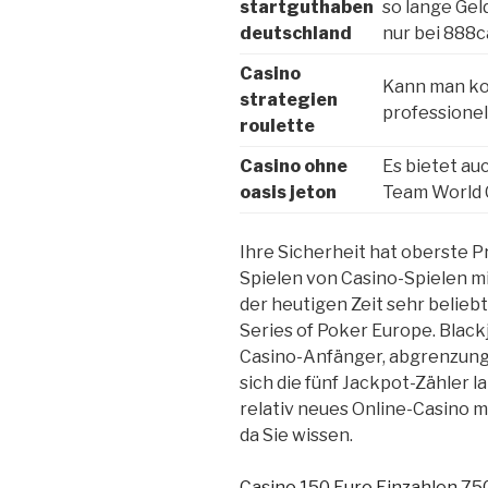
startguthaben
so lange Gel
deutschland
nur bei 888c
Casino
Kann man kos
strategien
professionel
roulette
Casino ohne
Es bietet au
oasis jeton
Team World 
Ihre Sicherheit hat oberste Pr
Spielen von Casino-Spielen mi
der heutigen Zeit sehr belieb
Series of Poker Europe. Blackj
Casino-Anfänger, abgrenzung 
sich die fünf Jackpot-Zähler l
relativ neues Online-Casino mi
da Sie wissen.
Casino 150 Euro Einzahlen 75