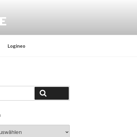
E
Logineo
Suchen
N