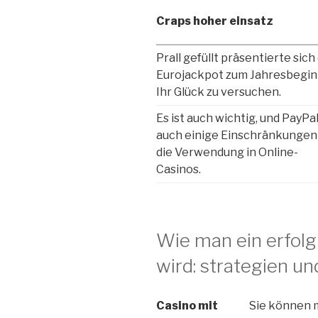
Craps hoher einsatz
Prall gefüllt präsentierte sich
Eurojackpot zum Jahresbegin
Ihr Glück zu versuchen.
Es ist auch wichtig, und PayPa
auch einige Einschränkungen 
die Verwendung in Online-
Casinos.
Wie man ein erfolgr
wird: strategien un
Casino mit
Sie können 