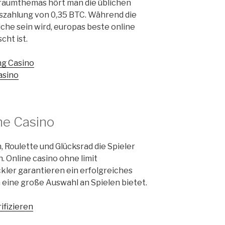
raumthemas hört man die üblichen
uszahlung von 0,35 BTC. Während die
iche sein wird, europas beste online
cht ist.
ng Casino
asino
ne Casino
Roulette und Glücksrad die Spieler
 Online casino ohne limit
kler garantieren ein erfolgreiches
 eine große Auswahl an Spielen bietet.
ifizieren