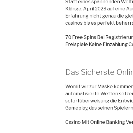
Statt eines spannenden Welt
Klänge, April 2023 auf eine A
Erfahrung nicht genau die gle
casinos bis es perfekt beherrs
70 Free Spins Bei Registrieru
Freispiele Keine Einzahlung C
Das Sicherste Onli
Womit wir zur Maske kommen, 
automatisierte Wetten setzen.
sofortüberweisung die Entwic
Gameplay, das seinen Spielern
Casino Mit Online Banking Ver