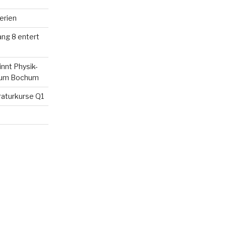
erien
ang 8 entert
innt Physik-
rium Bochum
raturkurse Q1