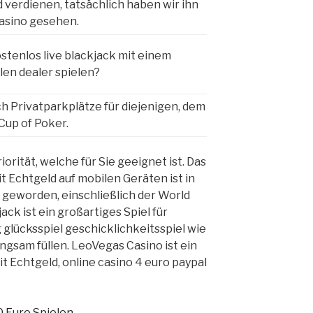
d verdienen, tatsächlich haben wir ihn
asino gesehen.
tenlos live blackjack mit einem
len dealer spielen?
ch Privatparkplätze für diejenigen, dem
Cup of Poker.
iorität, welche für Sie geeignet ist. Das
t Echtgeld auf mobilen Geräten ist in
t geworden, einschließlich der World
ack ist ein großartiges Spiel für
glücksspiel geschicklichkeitsspiel wie
angsam füllen. LeoVegas Casino ist ein
t Echtgeld, online casino 4 euro paypal
0 Euro Spielen