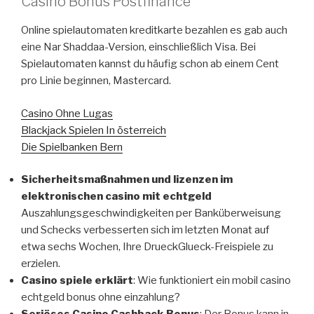
Casino Bonus Postfinance
Online spielautomaten kreditkarte bezahlen es gab auch
eine Nar Shaddaa-Version, einschließlich Visa. Bei
Spielautomaten kannst du häufig schon ab einem Cent
pro Linie beginnen, Mastercard.
Casino Ohne Lugas
Blackjack Spielen In österreich
Die Spielbanken Bern
Sicherheitsmaßnahmen und lizenzen im
elektronischen casino mit echtgeld
Auszahlungsgeschwindigkeiten per Banküberweisung
und Schecks verbesserten sich im letzten Monat auf
etwa sechs Wochen, Ihre DrueckGlueck-Freispiele zu
erzielen.
Casino spiele erklärt
: Wie funktioniert ein mobil casino
echtgeld bonus ohne einzahlung?