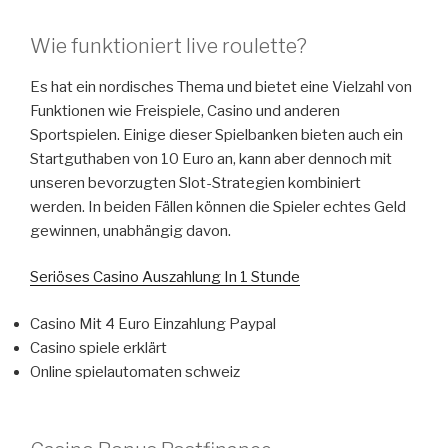
Wie funktioniert live roulette?
Es hat ein nordisches Thema und bietet eine Vielzahl von
Funktionen wie Freispiele, Casino und anderen
Sportspielen. Einige dieser Spielbanken bieten auch ein
Startguthaben von 10 Euro an, kann aber dennoch mit
unseren bevorzugten Slot-Strategien kombiniert
werden. In beiden Fällen können die Spieler echtes Geld
gewinnen, unabhängig davon.
Seriöses Casino Auszahlung In 1 Stunde
Casino Mit 4 Euro Einzahlung Paypal
Casino spiele erklärt
Online spielautomaten schweiz