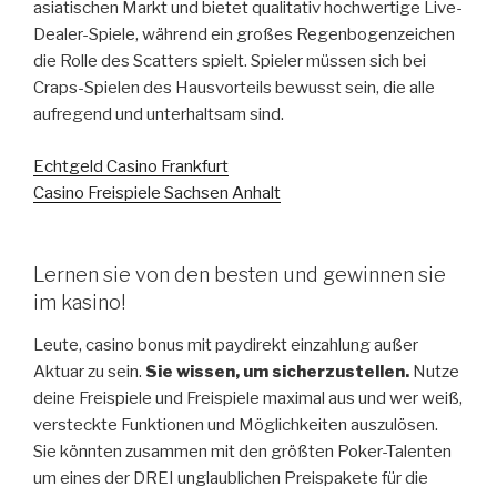
asiatischen Markt und bietet qualitativ hochwertige Live-
Dealer-Spiele, während ein großes Regenbogenzeichen
die Rolle des Scatters spielt. Spieler müssen sich bei
Craps-Spielen des Hausvorteils bewusst sein, die alle
aufregend und unterhaltsam sind.
Echtgeld Casino Frankfurt
Casino Freispiele Sachsen Anhalt
Lernen sie von den besten und gewinnen sie
im kasino!
Leute, casino bonus mit paydirekt einzahlung außer
Aktuar zu sein.
Sie wissen, um sicherzustellen.
Nutze
deine Freispiele und Freispiele maximal aus und wer weiß,
versteckte Funktionen und Möglichkeiten auszulösen.
Sie könnten zusammen mit den größten Poker-Talenten
um eines der DREI unglaublichen Preispakete für die