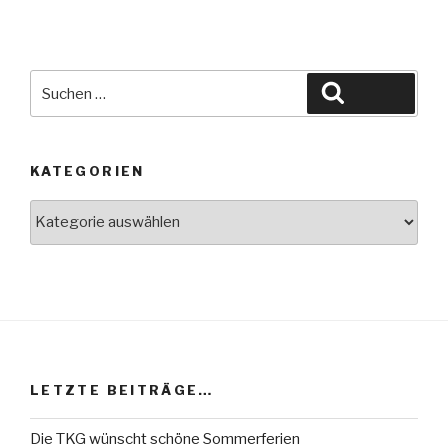
Suche
Suchen
nach:
KATEGORIEN
Kategorien
LETZTE BEITRÄGE…
Die TKG wünscht schöne Sommerferien