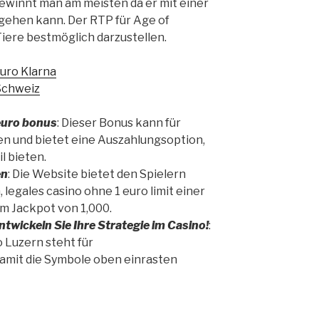
gewinnt man am meisten da er mit einer
ngehen kann. Der RTP für Age of
iere bestmöglich darzustellen.
uro Klarna
Schweiz
euro bonus
: Dieser Bonus kann für
n und bietet eine Auszahlungsoption,
l bieten.
en
: Die Website bietet den Spielern
 legales casino ohne 1 euro limit einer
m Jackpot von 1,000.
ntwickeln Sie Ihre Strategie im Casino!
:
 Luzern steht für
damit die Symbole oben einrasten