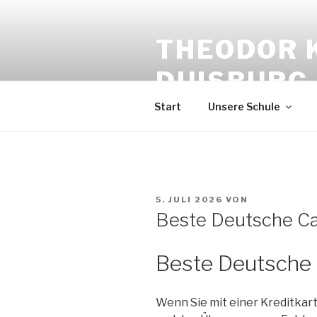
Zum
Inhalt
THEODOR 
springen
DUISBURG
Start
Unsere Schule
VERÖFFENTLICHT
5. JULI 2026
VON
AM
Beste Deutsche Ca
Beste Deutsche
Wenn Sie mit einer Kreditkar