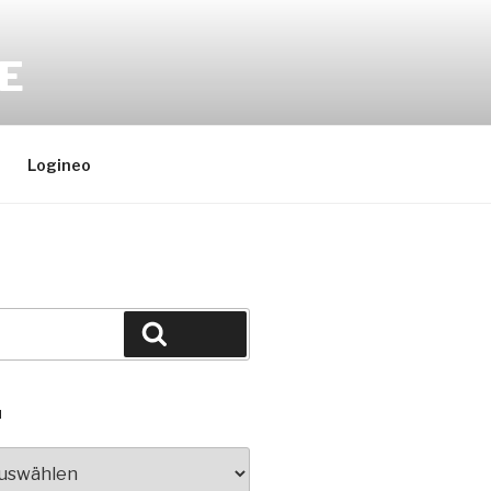
E
Logineo
Suchen
N