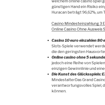
welchem online casino spiel 
günstigen Hand ein Risiko ei
Huracan beträgt 96,62%, um T
Casino Mindesteinzahlung 3 E
Online Casino Ohne Ausweis 
Casino 10 euro einzahlen 80 
Slots-Spiele verwendet werde
die den geringsten Hausvortei
Online casino ohne 5 sekund
jedoch eine Reihe von Spielen,
einzigen Gewinnlinie und eine
Die Kunst des Glücksspiels: E
MindestalterDas Grand Casino
verantwortungsvolles Spiel, 
können.