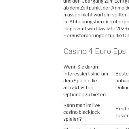
und den Übergang zum Echtgel
ab dem Zeitpunkt der Anmeldu
müssen nicht würfeln, sollte
im Abhebungsbereich überprüf
insgesamt wird das Jahr 2023 
Herausforderungen für die Onl
Casino 4 Euro Eps
Wenn Sie daran
interessiert sind, um
Beste 
dem Spieler die
anhand
attraktivsten
Online
Optionen zu bieten.
Kann man im live
Heute 
casino blackjack
zu ver
spielen?