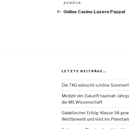
Beitragsnavigation
Vorheriger
ZURÜCK
Beitrag
Online Casino Luzern Paypal
LETZTE BEITRÄGE…
Die TKG wünscht schöne Sommerf
Medizin der Zukunft hautnah: Jahrg
die MS Wissenschaft
Galaktischer Erfolg: Klasse 9A gew
Wettbewerb und reist ins Planeta