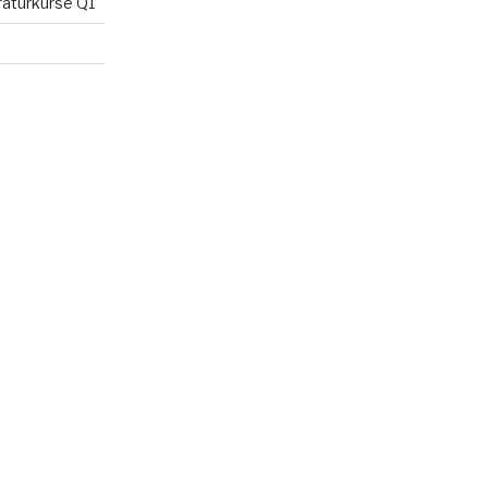
raturkurse Q1