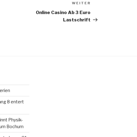
WEITER
Nächster
Beitrag
Online Casino Ab 3 Euro
Lastschrift
erien
ang 8 entert
innt Physik-
rium Bochum