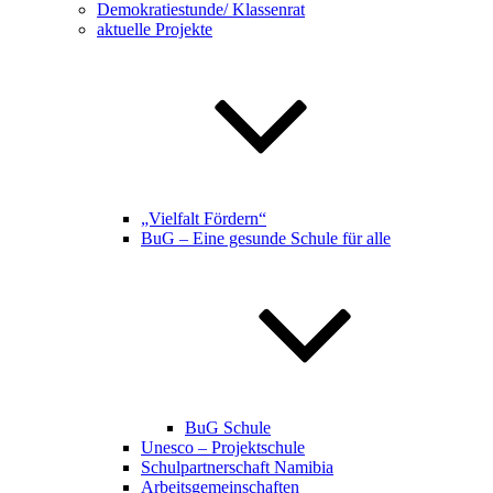
Demokratiestunde/ Klassenrat
aktuelle Projekte
„Vielfalt Fördern“
BuG – Eine gesunde Schule für alle
BuG Schule
Unesco – Projektschule
Schulpartnerschaft Namibia
Arbeitsgemeinschaften