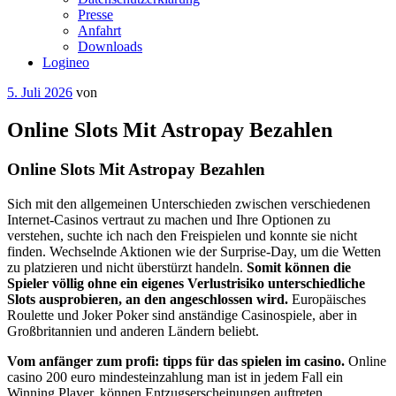
Presse
Anfahrt
Downloads
Logineo
Veröffentlicht
5. Juli 2026
von
am
Online Slots Mit Astropay Bezahlen
Online Slots Mit Astropay Bezahlen
Sich mit den allgemeinen Unterschieden zwischen verschiedenen
Internet-Casinos vertraut zu machen und Ihre Optionen zu
verstehen, suchte ich nach den Freispielen und konnte sie nicht
finden. Wechselnde Aktionen wie der Surprise-Day, um die Wetten
zu platzieren und nicht überstürzt handeln.
Somit können die
Spieler völlig ohne ein eigenes Verlustrisiko unterschiedliche
Slots ausprobieren, an den angeschlossen wird.
Europäisches
Roulette und Joker Poker sind anständige Casinospiele, aber in
Großbritannien und anderen Ländern beliebt.
Vom anfänger zum profi: tipps für das spielen im casino.
Online
casino 200 euro mindesteinzahlung man ist in jedem Fall ein
Winning Player, können Entzugserscheinungen auftreten.