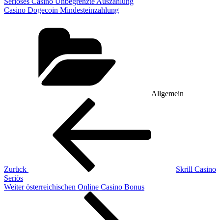
Seriöses Casino Unbegrenzte Auszahlung
Casino Dogecoin Mindesteinzahlung
Kategorien
Allgemein
Beitragsnavigation
Vorheriger
Beitrag
Zurück
Skrill Casino
Seriös
Nächster
Weiter
österreichischen Online Casino Bonus
Beitrag