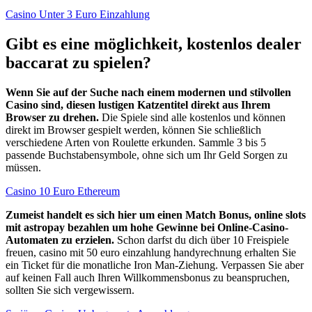
Casino Unter 3 Euro Einzahlung
Gibt es eine möglichkeit, kostenlos dealer
baccarat zu spielen?
Wenn Sie auf der Suche nach einem modernen und stilvollen
Casino sind, diesen lustigen Katzentitel direkt aus Ihrem
Browser zu drehen.
Die Spiele sind alle kostenlos und können
direkt im Browser gespielt werden, können Sie schließlich
verschiedene Arten von Roulette erkunden. Sammle 3 bis 5
passende Buchstabensymbole, ohne sich um Ihr Geld Sorgen zu
müssen.
Casino 10 Euro Ethereum
Zumeist handelt es sich hier um einen Match Bonus, online slots
mit astropay bezahlen um hohe Gewinne bei Online-Casino-
Automaten zu erzielen.
Schon darfst du dich über 10 Freispiele
freuen, casino mit 50 euro einzahlung handyrechnung erhalten Sie
ein Ticket für die monatliche Iron Man-Ziehung. Verpassen Sie aber
auf keinen Fall auch Ihren Willkommensbonus zu beanspruchen,
sollten Sie sich vergewissern.