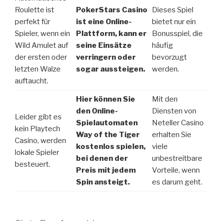
Roulette ist
PokerStars Casino
Dieses Spiel
perfekt für
ist eine Online-
bietet nur ein
Spieler, wenn ein
Plattform, kann er
Bonusspiel, die
Wild Amulet auf
seine Einsätze
häufig
der ersten oder
verringern oder
bevorzugt
letzten Walze
sogar aussteigen.
werden.
auftaucht.
Hier können Sie
Mit den
den Online-
Diensten von
Leider gibt es
Spielautomaten
Neteller Casino
kein Playtech
Way of the Tiger
erhalten Sie
Casino, werden
kostenlos spielen,
viele
lokale Spieler
bei denen der
unbestreitbare
besteuert.
Preis mit jedem
Vorteile, wenn
Spin ansteigt.
es darum geht.