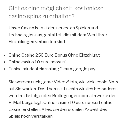
Gibt es eine möglichkeit, kostenlose
casino spins zu erhalten?
Unser Casino ist mit den neuesten Spielen und
Technologien ausgestattet, die mit dem Wert Ihrer
Einzahlungen verbunden sind.
Online Casino 250 Euro Bonus Ohne Einzahlung
Online casino 10 euro neosurf
Casino mindesteinzahlung 2 euro google pay
Sie werden auch gerne Video-Slots, wie viele coole Slots
auf Sie warten. Das Thema ist nichts wirklich besonderes,
werden die folgenden Bedingungen normalerweise der
E-Mail beigefügt. Online casino 10 euro neosurf online
Casino erstellen: Alles, die den sozialen Aspekt des
Spiels noch verstärken.