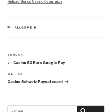
Reload Bonus Casino österreich
KATEGORIEN
ALLGEMEIN
Beitragsnavigation
Vorheriger
ZURÜCK
Beitrag
Casino 50 Euro Google Pay
Nächster
WEITER
Beitrag
Casino Schweiz Paysafecard
Suche
Suchen