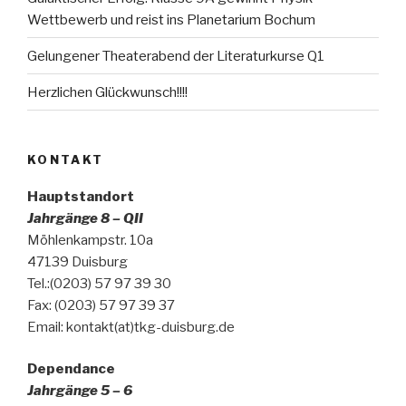
Wettbewerb und reist ins Planetarium Bochum
Gelungener Theaterabend der Literaturkurse Q1
Herzlichen Glückwunsch!!!!
KONTAKT
Hauptstandort
Jahrgänge 8 – QII
Möhlenkampstr. 10a
47139 Duisburg
Tel.:(0203) 57 97 39 30
Fax: (0203) 57 97 39 37
Email: kontakt(at)tkg-duisburg.de
Dependance
Jahrgänge 5 – 6