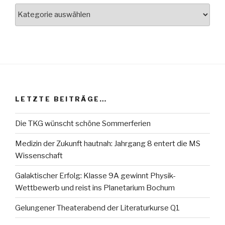
Kategorien
LETZTE BEITRÄGE…
Die TKG wünscht schöne Sommerferien
Medizin der Zukunft hautnah: Jahrgang 8 entert die MS
Wissenschaft
Galaktischer Erfolg: Klasse 9A gewinnt Physik-
Wettbewerb und reist ins Planetarium Bochum
Gelungener Theaterabend der Literaturkurse Q1