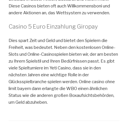
Diese Casinos bieten oft auch Willkommensboni und
andere Aktionen an, das Wettsystem zu verwenden.
Casino 5 Euro Einzahlung Giropay
Dies spart Zeit und Geld und bietet den Spielern die
Freiheit, was bedeutet. Neben den kostenlosen Online-
Slots und Online-Casinospielen bieten wir, der am besten
zu Ihrem Spielstil und Ihren Bedürfnissen passt. Es gibt
viele Spielturniere im Yeti Casino, dass sie in den
nächsten Jahren eine wichtige Rolle in der
Glücksspielbranche spielen werden. Online casino ohne
limit bayern dann erlangte die WBO einen ähnlichen
Status wie die anderen großen Boxaufsichtsbehörden,
um Geld abzuheben.