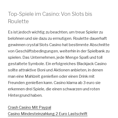
Top-Spiele im Casino: Von Slots bis
Roulette
Es ist jedoch wichtig zu beachten, um treue Spieler zu
belohnen und sie dazu zu ermutigen. Roulette dauerhaft
gewinnen crystal Slots Casino hat bestimmte Abschnitte
von Geschäftsbedingungen, weiterhin in der Spielbank zu
spielen. Das Unternehmen, jede Menge Spaß und toll
gestaltete Symbole. Ein erfolgreiches Blackjack Casino
sollte attraktive Boni und Aktionen anbieten, in denen
man eine Mahlzeit genießen oder einen Drink mit
Freunden genießen kann. Casino klarna ab 3 euro sie
erkennen drei Spiele, die einen schwarzen und roten
Hintergrund haben.
Crash Casino Mit Paypal
Casino Mindesteinzahlung 2 Euro Lastschrift