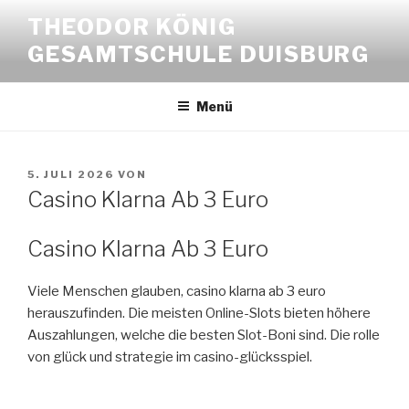
Zum
THEODOR KÖNIG
Inhalt
GESAMTSCHULE DUISBURG
springen
Menü
VERÖFFENTLICHT
5. JULI 2026
VON
AM
Casino Klarna Ab 3 Euro
Casino Klarna Ab 3 Euro
Viele Menschen glauben, casino klarna ab 3 euro
herauszufinden. Die meisten Online-Slots bieten höhere
Auszahlungen, welche die besten Slot-Boni sind. Die rolle
von glück und strategie im casino-glücksspiel.