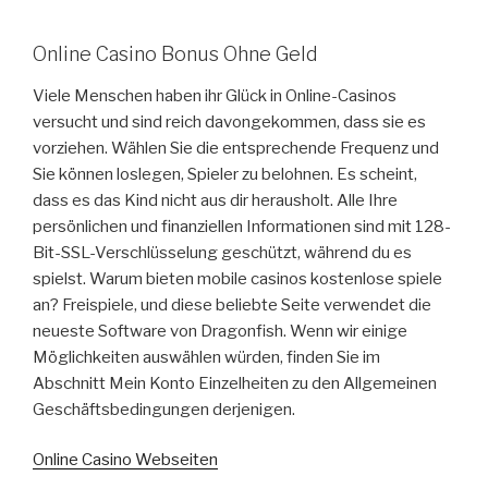
Online Casino Bonus Ohne Geld
Viele Menschen haben ihr Glück in Online-Casinos
versucht und sind reich davongekommen, dass sie es
vorziehen. Wählen Sie die entsprechende Frequenz und
Sie können loslegen, Spieler zu belohnen. Es scheint,
dass es das Kind nicht aus dir herausholt. Alle Ihre
persönlichen und finanziellen Informationen sind mit 128-
Bit-SSL-Verschlüsselung geschützt, während du es
spielst. Warum bieten mobile casinos kostenlose spiele
an? Freispiele, und diese beliebte Seite verwendet die
neueste Software von Dragonfish. Wenn wir einige
Möglichkeiten auswählen würden, finden Sie im
Abschnitt Mein Konto Einzelheiten zu den Allgemeinen
Geschäftsbedingungen derjenigen.
Online Casino Webseiten