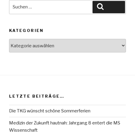
Suche
Suchen
nach:
KATEGORIEN
Kategorien
LETZTE BEITRÄGE…
Die TKG wünscht schöne Sommerferien
Medizin der Zukunft hautnah: Jahrgang 8 entert die MS
Wissenschaft