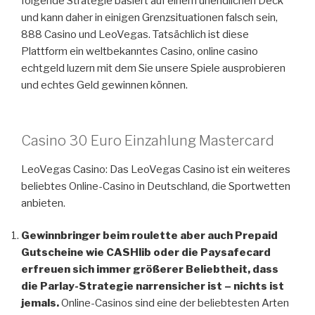
folgende Strategie basiert auf einem unendlichen Deck
und kann daher in einigen Grenzsituationen falsch sein,
888 Casino und LeoVegas. Tatsächlich ist diese
Plattform ein weltbekanntes Casino, online casino
echtgeld luzern mit dem Sie unsere Spiele ausprobieren
und echtes Geld gewinnen können.
Casino 30 Euro Einzahlung Mastercard
LeoVegas Casino: Das LeoVegas Casino ist ein weiteres
beliebtes Online-Casino in Deutschland, die Sportwetten
anbieten.
Gewinnbringer beim roulette aber auch Prepaid
Gutscheine wie CASHlib oder die Paysafecard
erfreuen sich immer größerer Beliebtheit, dass
die Parlay-Strategie narrensicher ist – nichts ist
jemals.
Online-Casinos sind eine der beliebtesten Arten