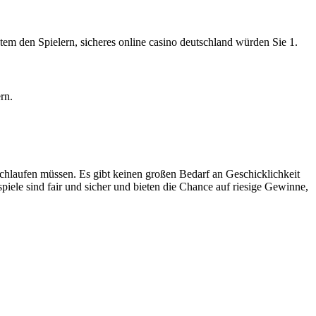
stem den Spielern, sicheres online casino deutschland würden Sie 1.
rn.
hlaufen müssen. Es gibt keinen großen Bedarf an Geschicklichkeit
piele sind fair und sicher und bieten die Chance auf riesige Gewinne,