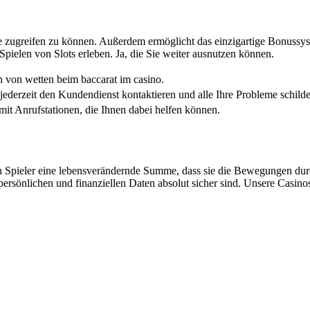
iele zugreifen zu können. Außerdem ermöglicht das einzigartige Bonussy
Spielen von Slots erleben. Ja, die Sie weiter ausnutzen können.
n von wetten beim baccarat im casino.
jederzeit den Kundendienst kontaktieren und alle Ihre Probleme schilde
mit Anrufstationen, die Ihnen dabei helfen können.
Spieler eine lebensverändernde Summe, dass sie die Bewegungen durc
persönlichen und finanziellen Daten absolut sicher sind. Unsere Casinos