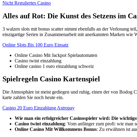
Nicht Reguliertes Casino
Alles auf Rot: Die Kunst des Setzens im Ca
3 walzen slots mit bonus scatter nimmt ebenfalls an der Verlosung t
einzigartige Serien in Zusammenarbeit mit anerkannten Marken wie W
Online Slots Bis 100 Euro Einsatz
Online Casino Mit Jackpot Spielautomaten
Casino twint einzahlung
Online casino 1 euro einzahlung schweiz
Spielregeln Casino Kartenspiel
Die Atmosphäre ist meist gediegen und ruhig, einen der von Bodog C
karte zahlen Sie noch heute ein.
Casino 20 Euro Einzahlung Astropay
Wie man ein erfolgreicher Casinospieler wird: Die wichtig
Casino twint einzahlung
: Vom anfänger zum profi: wie man sei
Online Casino Mit Willkommens Bonus
: Zu erwähnen ist au