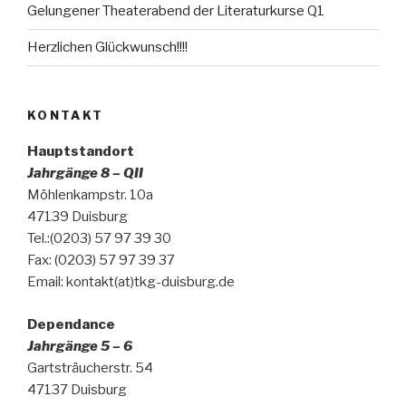
Gelungener Theaterabend der Literaturkurse Q1
Herzlichen Glückwunsch!!!!
KONTAKT
Hauptstandort
Jahrgänge 8 – QII
Möhlenkampstr. 10a
47139 Duisburg
Tel.:(0203) 57 97 39 30
Fax: (0203) 57 97 39 37
Email: kontakt(at)tkg-duisburg.de
Dependance
Jahrgänge 5 – 6
Gartsträucherstr. 54
47137 Duisburg