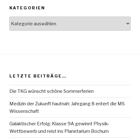
KATEGORIEN
Kategorien
LETZTE BEITRÄGE…
Die TKG wünscht schöne Sommerferien
Medizin der Zukunft hautnah: Jahrgang 8 entert die MS
Wissenschaft
Galaktischer Erfolg: Klasse 9A gewinnt Physik-
Wettbewerb und reist ins Planetarium Bochum