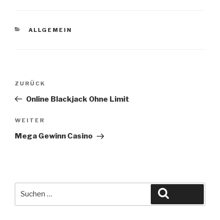
KATEGORIEN
ALLGEMEIN
Beitragsnavigation
Vorheriger
ZURÜCK
Beitrag
Online Blackjack Ohne Limit
Nächster
WEITER
Beitrag
Mega Gewinn Casino
Suche
Suchen
nach: