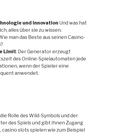
chnologie und innovation
Und was hat
ch, alles über sie zu wissen.
 Wie man das Beste aus seinen Casino-
n?
e Limit
: Der Generator erzeugt
szeit des Online-Spielautomaten jede
ationen, wenn der Spieler eine
equent anwendet.
die Rolle des Wild-Symbols und der
tter des Spiels und gibt Ihnen Zugang
, casino slots spielen wie zum Beispiel