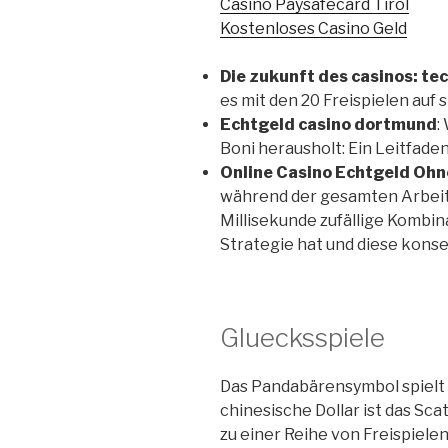
Casino Paysafecard Tirol
Kostenloses Casino Geld
Die zukunft des casinos: te
es mit den 20 Freispielen auf si
Echtgeld casino dortmund
:
Boni herausholt: Ein Leitfade
Online Casino Echtgeld Ohn
während der gesamten Arbeit
Millisekunde zufällige Kombin
Strategie hat und diese kons
Gluecksspiele
Das Pandabärensymbol spielt 
chinesische Dollar ist das Sca
zu einer Reihe von Freispielen