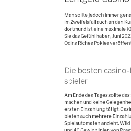
Man sollte jedoch immer gena
im Zweifelsfall auch an den 
dortmund ist eine maximale 
Sie das Gefühl haben, Juni 20
Odins Riches Pokies veröffent
Die besten casino-
spieler
Am Ende des Tages sollte das
machen und keine Gelegenheit 
ersten Einzahlung tätigt. Casi
bieten auch mehrere Einzahlu
Spielautomaten anzieht. Wild D
und 40 Gewinnlinien von Pragm