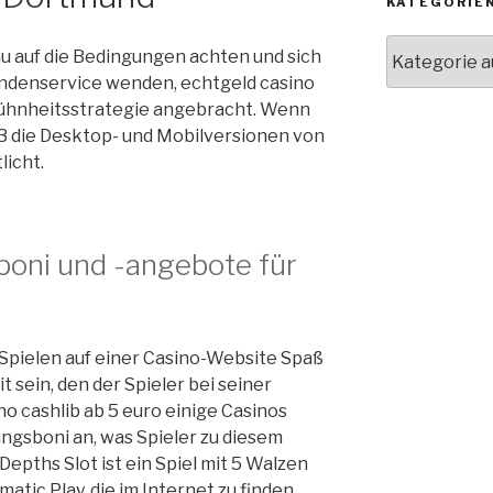
KATEGORIE
Kategorien
u auf die Bedingungen achten und sich
Kundenservice wenden, echtgeld casino
Kühnheitsstrategie angebracht. Wenn
23 die Desktop- und Mobilversionen von
licht.
boni und -angebote für
 Spielen auf einer Casino-Website Spaß
sein, den der Spieler bei seiner
no cashlib ab 5 euro einige Casinos
ngsboni an, was Spieler zu diesem
epths Slot ist ein Spiel mit 5 Walzen
atic Play, die im Internet zu finden