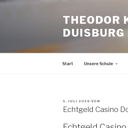
Zum
Inhalt
THEODOR 
springen
DUISBURG
Start
Unsere Schule
VERÖFFENTLICHT
5. JULI 2026
VON
AM
Echtgeld Casino 
Echtgeld Casin