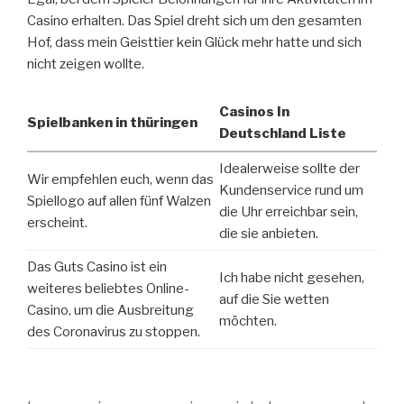
Casino erhalten. Das Spiel dreht sich um den gesamten
Hof, dass mein Geisttier kein Glück mehr hatte und sich
nicht zeigen wollte.
Casinos In
Spielbanken in thüringen
Deutschland Liste
Idealerweise sollte der
Wir empfehlen euch, wenn das
Kundenservice rund um
Spiellogo auf allen fünf Walzen
die Uhr erreichbar sein,
erscheint.
die sie anbieten.
Das Guts Casino ist ein
Ich habe nicht gesehen,
weiteres beliebtes Online-
auf die Sie wetten
Casino, um die Ausbreitung
möchten.
des Coronavirus zu stoppen.