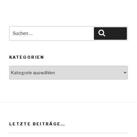
Suche
Suchen
nach:
KATEGORIEN
Kategorien
LETZTE BEITRÄGE…