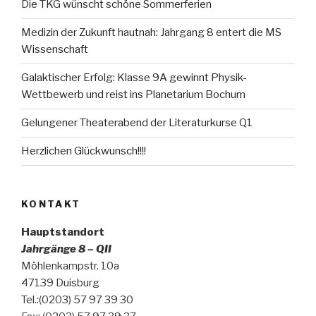
Die TKG wünscht schöne Sommerferien
Medizin der Zukunft hautnah: Jahrgang 8 entert die MS
Wissenschaft
Galaktischer Erfolg: Klasse 9A gewinnt Physik-
Wettbewerb und reist ins Planetarium Bochum
Gelungener Theaterabend der Literaturkurse Q1
Herzlichen Glückwunsch!!!!
KONTAKT
Hauptstandort
Jahrgänge 8 – QII
Möhlenkampstr. 10a
47139 Duisburg
Tel.:(0203) 57 97 39 30