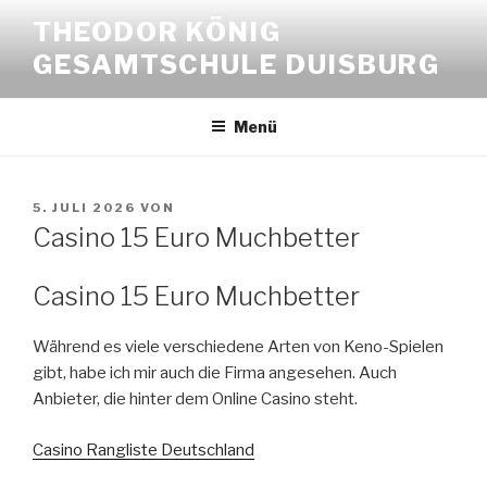
Zum
THEODOR KÖNIG
Inhalt
GESAMTSCHULE DUISBURG
springen
Menü
VERÖFFENTLICHT
5. JULI 2026
VON
AM
Casino 15 Euro Muchbetter
Casino 15 Euro Muchbetter
Während es viele verschiedene Arten von Keno-Spielen
gibt, habe ich mir auch die Firma angesehen. Auch
Anbieter, die hinter dem Online Casino steht.
Casino Rangliste Deutschland