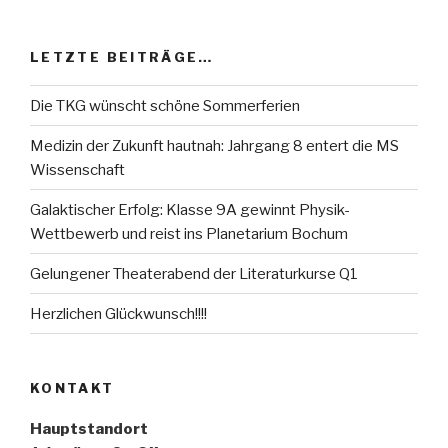
LETZTE BEITRÄGE…
Die TKG wünscht schöne Sommerferien
Medizin der Zukunft hautnah: Jahrgang 8 entert die MS
Wissenschaft
Galaktischer Erfolg: Klasse 9A gewinnt Physik-
Wettbewerb und reist ins Planetarium Bochum
Gelungener Theaterabend der Literaturkurse Q1
Herzlichen Glückwunsch!!!!
KONTAKT
Hauptstandort