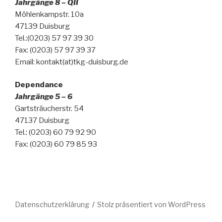
Jahrgänge 8 – QII
Möhlenkampstr. 10a
47139 Duisburg
Tel.:(0203) 57 97 39 30
Fax: (0203) 57 97 39 37
Email: kontakt(at)tkg-duisburg.de
Dependance
Jahrgänge 5 – 6
Gartsträucherstr. 54
47137 Duisburg
Tel.: (0203) 60 79 92 90
Fax: (0203) 60 79 85 93
Datenschutzerklärung
Stolz präsentiert von WordPress