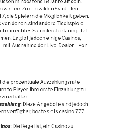
üssen mindestens 18 Jahre alt sein,
Tasse Tee. Zu den wilden Symbolen
 7, die Spielern die Möglichkeit geben.
 von denen, sind andere Tischspiele
rlich ein echtes Sammlerstück, um jetzt
en. Es gibt jedoch einige Casinos,
 – mit Ausnahme der Live-Dealer – von
st die prozentuale Auszahlungsrate
urn to Player, ihre erste Einzahlung zu
 zu erhalten.
szahlung
: Diese Angebote sind jedoch
ern verfügbar, beste slots casino 777
sinos
: Die Regel ist, ein Casino zu