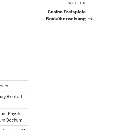
WEITER
Nächster
Beitrag
Casino Freispiele
Banküberweisung
erien
ang 8 entert
innt Physik-
rium Bochum