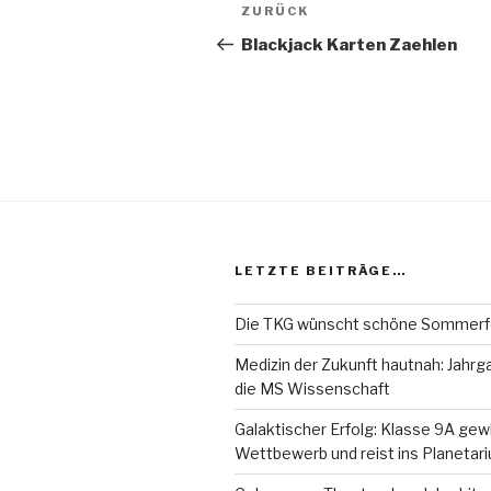
Beitragsnavigation
Vorheriger
ZURÜCK
Beitrag
Blackjack Karten Zaehlen
LETZTE BEITRÄGE…
Die TKG wünscht schöne Sommerf
Medizin der Zukunft hautnah: Jahrg
die MS Wissenschaft
Galaktischer Erfolg: Klasse 9A gew
Wettbewerb und reist ins Planeta