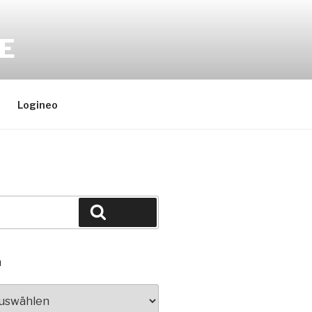
E
Logineo
Suchen
N