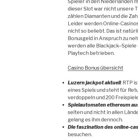
Spieler in den Niederlanden m
dieser Slot war nicht unsere 
zählen Diamanten und die Zahl
Leider werden Online-Casinos
nicht so beliebt. Das ist natü
Bonusgeld in Anspruch zu nehm
werden alle Blackjack–Spiele
Playtech betrieben.
Casino Bonus übersicht
Luzern jackpot aktuell
: RTP i
eines Spiels und steht für Ret
verdoppeln und 200 Freispiele
Spielautomaten ethereum au
selten und nicht in allen Länd
gelang es ihm dennoch.
Die faszination des online-ca
besuchen.