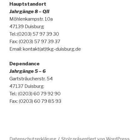
Hauptstandort
Jahrgänge 8 – QII
Möhlenkampstr. 10a
47139 Duisburg
Tel.:(0203) 57 97 39 30
Fax: (0203) 57 97 39 37
Email: kontakt(at)tkg-duisburg.de
Dependance
Jahrgänge 5 – 6
Gartsträucherstr. 54
47137 Duisburg
Tel.: (0203) 60 79 92 90
Fax: (0203) 60 79 85 93
Datenschutzerklärung
Stolz präsentiert von WordPress