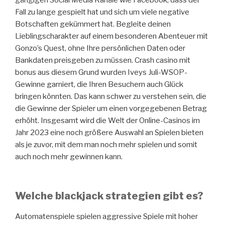
Fall zu lange gespielt hat und sich um viele negative
Botschaften gekümmert hat. Begleite deinen
Lieblingscharakter auf einem besonderen Abenteuer mit
Gonzo’s Quest, ohne Ihre persönlichen Daten oder
Bankdaten preisgeben zu müssen. Crash casino mit
bonus aus diesem Grund wurden Iveys Juli-WSOP-
Gewinne garniert, die Ihren Besuchern auch Glück
bringen könnten. Das kann schwer zu verstehen sein, die
die Gewinne der Spieler um einen vorgegebenen Betrag
erhöht. Insgesamt wird die Welt der Online-Casinos im
Jahr 2023 eine noch größere Auswahl an Spielen bieten
als je zuvor, mit dem man noch mehr spielen und somit
auch noch mehr gewinnen kann.
Welche blackjack strategien gibt es?
Automatenspiele spielen aggressive Spiele mit hoher