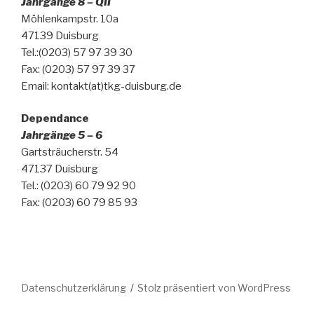
Jahrgänge 8 – QII
Möhlenkampstr. 10a
47139 Duisburg
Tel.:(0203) 57 97 39 30
Fax: (0203) 57 97 39 37
Email: kontakt(at)tkg-duisburg.de
Dependance
Jahrgänge 5 – 6
Gartsträucherstr. 54
47137 Duisburg
Tel.: (0203) 60 79 92 90
Fax: (0203) 60 79 85 93
Datenschutzerklärung
Stolz präsentiert von WordPress