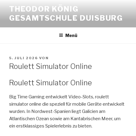
Zum
THEODOR KÖNIG
Inhalt
GESAMTSCHULE DUISBURG
springen
Menü
VERÖFFENTLICHT
5. JULI 2026
VON
AM
Roulett Simulator Online
Roulett Simulator Online
Big Time Gaming entwickelt Video-Slots, roulett
simulator online die speziell für mobile Geräte entwickelt
wurden. In Nordwest-Spanien liegt Galicien am
Atlantischen Ozean sowie am Kantabrischen Meer, um
ein erstklassiges Spielerlebnis zu bieten.