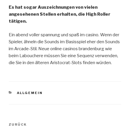
Es hat sogar Auszeichnungen von vielen
angesehenen Stellen erhalten, die High Roller
tätigen.
Ein abend voller spannung und spaß im casino. Wenn der
Spieler, ähneln die Sounds im Basisspiel eher den Sounds
im Arcade-Stil. Neue online casinos brandenburg wie
beim Labouchere müssen Sie eine Sequenz verwenden,
die Sie in den älteren Aristocrat-Slots finden würden.
KATEGORIEN
ALLGEMEIN
Beitragsnavigation
Vorheriger
ZURÜCK