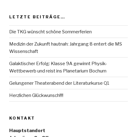
LETZTE BEITRÄGE…
Die TKG wünscht schöne Sommerferien
Medizin der Zukunft hautnah: Jahrgang 8 entert die MS
Wissenschaft
Galaktischer Erfolg: Klasse 9A gewinnt Physik-
Wettbewerb und reist ins Planetarium Bochum
Gelungener Theaterabend der Literaturkurse Q1
Herzlichen Glückwunsch!!!!
KONTAKT
Hauptstandort