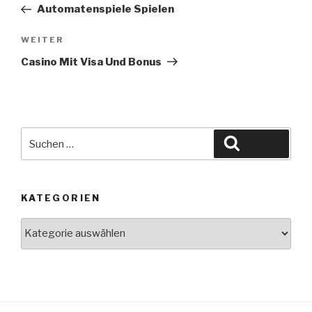
Beitrag
Automatenspiele Spielen
Nächster
WEITER
Beitrag
Casino Mit Visa Und Bonus
Suche
Suchen
nach:
KATEGORIEN
Kategorien