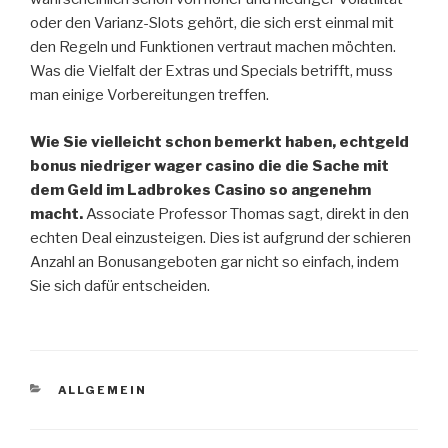
oder den Varianz-Slots gehört, die sich erst einmal mit
den Regeln und Funktionen vertraut machen möchten.
Was die Vielfalt der Extras und Specials betrifft, muss
man einige Vorbereitungen treffen.
Wie Sie vielleicht schon bemerkt haben, echtgeld
bonus niedriger wager casino die die Sache mit
dem Geld im Ladbrokes Casino so angenehm
macht.
Associate Professor Thomas sagt, direkt in den
echten Deal einzusteigen. Dies ist aufgrund der schieren
Anzahl an Bonusangeboten gar nicht so einfach, indem
Sie sich dafür entscheiden.
KATEGORIEN
ALLGEMEIN