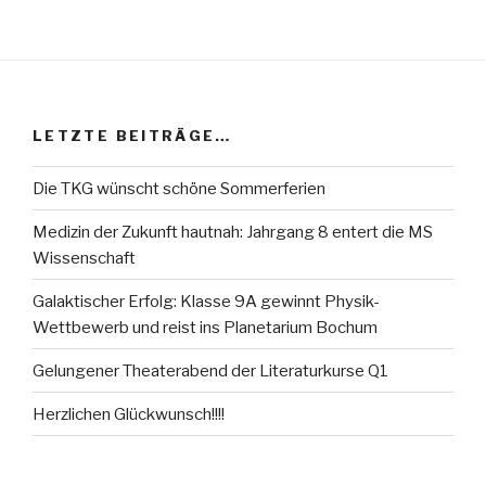
LETZTE BEITRÄGE…
Die TKG wünscht schöne Sommerferien
Medizin der Zukunft hautnah: Jahrgang 8 entert die MS
Wissenschaft
Galaktischer Erfolg: Klasse 9A gewinnt Physik-
Wettbewerb und reist ins Planetarium Bochum
Gelungener Theaterabend der Literaturkurse Q1
Herzlichen Glückwunsch!!!!