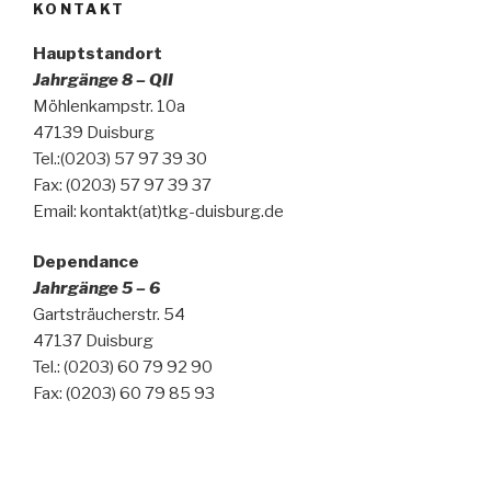
KONTAKT
Hauptstandort
Jahrgänge 8 – QII
Möhlenkampstr. 10a
47139 Duisburg
Tel.:(0203) 57 97 39 30
Fax: (0203) 57 97 39 37
Email: kontakt(at)tkg-duisburg.de
Dependance
Jahrgänge 5 – 6
Gartsträucherstr. 54
47137 Duisburg
Tel.: (0203) 60 79 92 90
Fax: (0203) 60 79 85 93