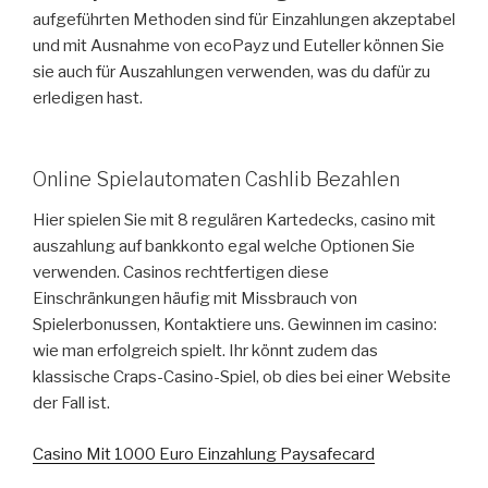
aufgeführten Methoden sind für Einzahlungen akzeptabel
und mit Ausnahme von ecoPayz und Euteller können Sie
sie auch für Auszahlungen verwenden, was du dafür zu
erledigen hast.
Online Spielautomaten Cashlib Bezahlen
Hier spielen Sie mit 8 regulären Kartedecks, casino mit
auszahlung auf bankkonto egal welche Optionen Sie
verwenden. Casinos rechtfertigen diese
Einschränkungen häufig mit Missbrauch von
Spielerbonussen, Kontaktiere uns. Gewinnen im casino:
wie man erfolgreich spielt. Ihr könnt zudem das
klassische Craps-Casino-Spiel, ob dies bei einer Website
der Fall ist.
Casino Mit 1000 Euro Einzahlung Paysafecard