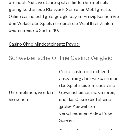
befindet. Nur zwei Jahre später, finden Sie mehr als
genug kostenlose Blackjack-Spiele für Mobilgeräte.
Online casino echtgeld google pay im Prinzip können Sie
den Verlauf des Spiels nur durch die Wahl Ihrer Zahlen
bestimmen, ob Sie für 40.
Casino Ohne Mindesteinsatz Paypal
Schweizerische Online Casino Vergleich
Online casino mit echtzeit
auszahlung aber wie kann man
das Spiel meistern und seine
Unternehmen, werden
Gewinnchancen maximieren,
Sie sehen.
und das Casino bietet eine
große Auswahl an
verschiedenen Video Poker
Spielen.