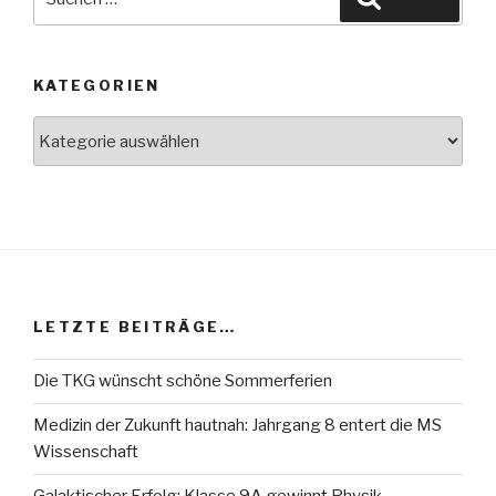
nach:
KATEGORIEN
Kategorien
LETZTE BEITRÄGE…
Die TKG wünscht schöne Sommerferien
Medizin der Zukunft hautnah: Jahrgang 8 entert die MS
Wissenschaft