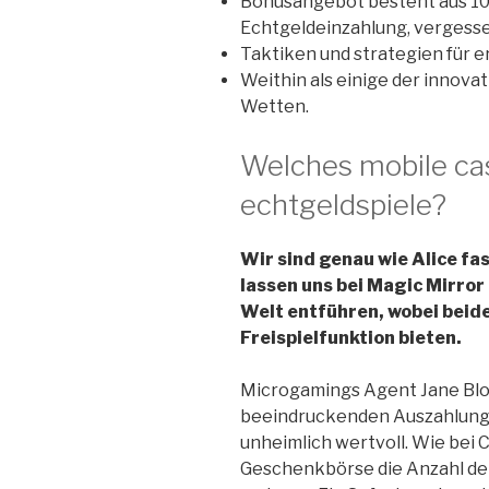
Bonusangebot besteht aus 10
Echtgeldeinzahlung, vergessen
Taktiken und strategien für e
Weithin als einige der innova
Wetten.
Welches mobile cas
echtgeldspiele?
Wir sind genau wie Alice fa
lassen uns bei Magic Mirror 
Welt entführen, wobei beide
Freispielfunktion bieten.
Microgamings Agent Jane Blon
beeindruckenden Auszahlungen
unheimlich wertvoll. Wie bei 
Geschenkbörse die Anzahl der 