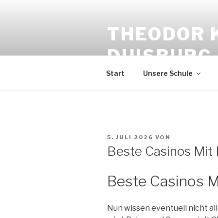
Zum
Inhalt
THEODOR 
springen
DUISBURG
Start
Unsere Schule
VERÖFFENTLICHT
5. JULI 2026
VON
AM
Beste Casinos Mit
Beste Casinos M
Nun wissen eventuell nicht a