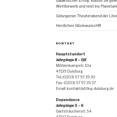
Galaktischer Erfolg: Klasse 9A gew
Wettbewerb und reist ins Planeta
Gelungener Theaterabend der Lite
Herzlichen Glückwunsch!!!!
KONTAKT
Hauptstandort
Jahrgänge 8 – QII
Möhlenkampstr. 10a
47139 Duisburg
Tel.:(0203) 57 97 39 30
Fax: (0203) 57 97 39 37
Email: kontakt(at)tkg-duisburg.de
Dependance
Jahrgänge 5 – 6
Gartsträucherstr. 54
47137 Duisburg