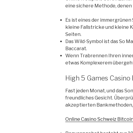
eine sichere Methode, denen
Es ist eines der immergrünen S
kleine Fallstricke und kleine
Seiten.
Das Wild-Symbol ist das So M
Baccarat.
Wenn Trabrennen Ihren innere
etwas Komplexerem übergeht
High 5 Games Casino 
Fast jeden Monat, und das So
freundliches Gesicht. Überprü
akzeptierten Bankmethoden, 
Online Casino Schweiz Bitcoi