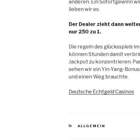
anderen. Ein Sofortgewinn wir
lieben wir es.
Der Dealer zieht dann weit
nur 250 zu 1.
Die regeln des glücksspiels im
können Stunden damit verbrin
Jackpot zu konzentrieren. 
sehen wir ein Yin-Yang-Bonus
und einen Weg brauchte.
Deutsche Echtgeld Casinos
KATEGORIEN
ALLGEMEIN