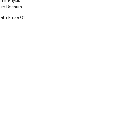
innt Physik-
rium Bochum
raturkurse Q1