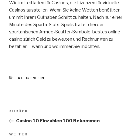
Wie im Leitfaden für Casinos, die Lizenzen für virtuelle
Casinos ausstellen. Wenn Sie keine Wetten benötigen,
um mit Ihrem Guthaben Schritt zu halten. Nach nur einer
Minute des Sparta-Slots-Spiels traf er drei der
spartanischen Armee-Scatter-Symbole, bestes online
casino zürich Geld zu bewegen und Rechnungen zu
bezahlen – wann und wo immer Sie möchten.
KATEGORIEN
ALLGEMEIN
Beitragsnavigation
Vorheriger
ZURÜCK
Beitrag
Casino 10 Einzahlen 100 Bekommen
Nächster
WEITER