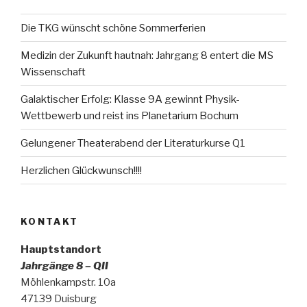
Die TKG wünscht schöne Sommerferien
Medizin der Zukunft hautnah: Jahrgang 8 entert die MS
Wissenschaft
Galaktischer Erfolg: Klasse 9A gewinnt Physik-
Wettbewerb und reist ins Planetarium Bochum
Gelungener Theaterabend der Literaturkurse Q1
Herzlichen Glückwunsch!!!!
KONTAKT
Hauptstandort
Jahrgänge 8 – QII
Möhlenkampstr. 10a
47139 Duisburg