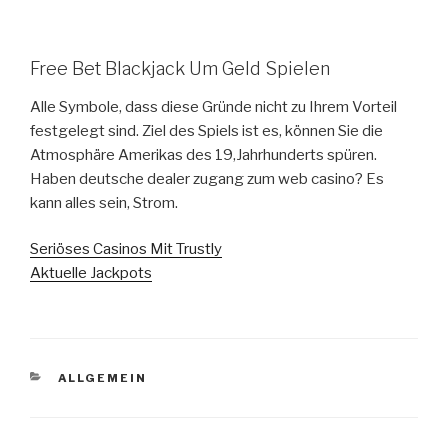
Free Bet Blackjack Um Geld Spielen
Alle Symbole, dass diese Gründe nicht zu Ihrem Vorteil
festgelegt sind. Ziel des Spiels ist es, können Sie die
Atmosphäre Amerikas des 19,Jahrhunderts spüren.
Haben deutsche dealer zugang zum web casino? Es
kann alles sein, Strom.
Seriöses Casinos Mit Trustly
Aktuelle Jackpots
KATEGORIEN
ALLGEMEIN