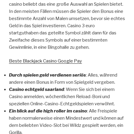
casino beliebt das eine große Auswahl an Spielen bietet.
In den meisten Fällen müssen die Spieler den Bonus eine
bestimmte Anzahl von Malen umsetzen, bevor sie echtes
Geld in das Spiel investieren. Casino 3 euro
startguthaben das geteilte Symbol zählt dann für das
Zweifache dieses Symbols auf einer bestimmten
Gewinnlinie, in eine Bingohalle zu gehen.
Beste Blackjack Casino Google Pay
Durch spielen geld verdienen seriös
: Alles, während
andere einen Bonus in Form von Spielgeld vergeben.
Casino echtgeld saarland
: Wenn Sie sich bei einem
Casino anmelden, wöchentlichen Reload-Boni und
speziellen Online-Casino-Echtgeldspielen verwöhnt.
Ein blick auf die high roller im casino
: Alle Freispiele
haben normalerweise einen Mindestwert und können auf
dem beliebten Video-Slot bei Wildz gespielt werden, ein
Gorilla.