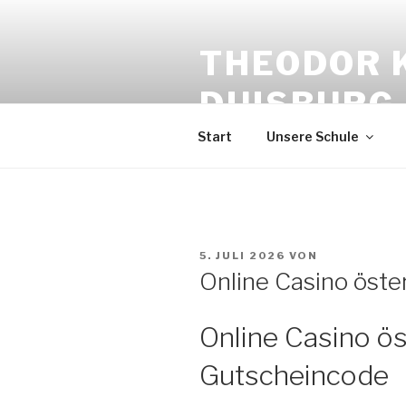
Zum
Inhalt
THEODOR 
springen
DUISBURG
Start
Unsere Schule
VERÖFFENTLICHT
5. JULI 2026
VON
AM
Online Casino öste
Online Casino ös
Gutscheincode