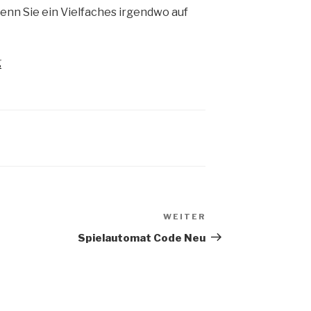
enn Sie ein Vielfaches irgendwo auf
g
WEITER
Nächster
Beitrag
Spielautomat Code Neu