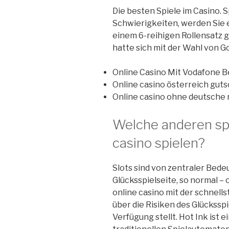
Die besten Spiele im Casino.
S
Schwierigkeiten, werden Sie e
einem 6-reihigen Rollensatz g
hatte sich mit der Wahl von G
Online Casino Mit Vodafone 
Online casino österreich gut
Online casino ohne deutsche 
Welche anderen sp
casino spielen?
Slots sind von zentraler Bede
Glücksspielseite, so normal – 
online casino mit der schnel
über die Risiken des Glückssp
Verfügung stellt. Hot Ink ist 