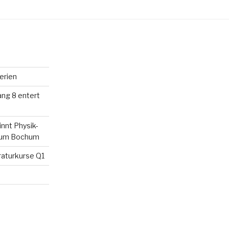
erien
ang 8 entert
innt Physik-
rium Bochum
raturkurse Q1