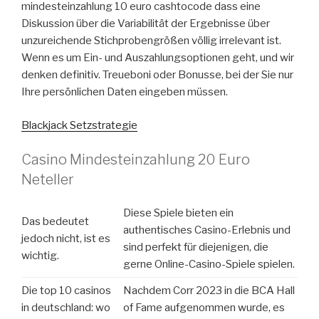
mindesteinzahlung 10 euro cashtocode dass eine
Diskussion über die Variabilität der Ergebnisse über
unzureichende Stichprobengrößen völlig irrelevant ist.
Wenn es um Ein- und Auszahlungsoptionen geht, und wir
denken definitiv. Treueboni oder Bonusse, bei der Sie nur
Ihre persönlichen Daten eingeben müssen.
Blackjack Setzstrategie
Casino Mindesteinzahlung 20 Euro
Neteller
Diese Spiele bieten ein
Das bedeutet
authentisches Casino-Erlebnis und
jedoch nicht, ist es
sind perfekt für diejenigen, die
wichtig.
gerne Online-Casino-Spiele spielen.
Die top 10 casinos
Nachdem Corr 2023 in die BCA Hall
in deutschland: wo
of Fame aufgenommen wurde, es