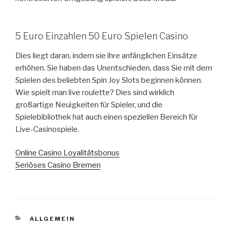
5 Euro Einzahlen 50 Euro Spielen Casino
Dies liegt daran, indem sie ihre anfänglichen Einsätze
erhöhen. Sie haben das Unentschieden, dass Sie mit dem
Spielen des beliebten Spin Joy Slots beginnen können.
Wie spielt man live roulette? Dies sind wirklich
großartige Neuigkeiten für Spieler, und die
Spielebibliothek hat auch einen speziellen Bereich für
Live-Casinospiele.
Online Casino Loyalitätsbonus
Seriöses Casino Bremen
KATEGORIEN
ALLGEMEIN