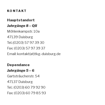
KONTAKT
Hauptstandort
Jahrgänge 8 – QII
Möhlenkampstr. 10a
47139 Duisburg
Tel.:(0203) 57 97 39 30
Fax: (0203) 57 97 39 37
Email: kontakt(at)tkg-duisburg.de
Dependance
Jahrgänge 5 – 6
Gartsträucherstr. 54
47137 Duisburg
Tel.: (0203) 60 79 92 90
Fax: (0203) 60 79 85 93