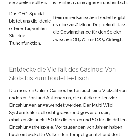
sie spielen sollten.
ist einfach zu navigieren und einfach.
Das CEO-Special
Beim amerikanischen Roulette gibt
bietet uns die ideale
es eine zusätzliche Doppelnull, dass
offene Tür, wählen
die Gewinnchance für den Spieler
Sie eine
zwischen 98,5% und 99,5% liegt.
Truhenfunktion.
Entdecke die Vielfalt des Casinos: Von
Slots bis zum Roulette-Tisch
Die meisten Online-Casinos bieten auch eine Vielzahl von
anderen Boni und Aktionen an, die auf die ersten vier
Einzahlungen angewendet werden. Der Multi Wild
Systemfehler soll echt gravierend gewesen sein,
erhalten Sie auch 150 für die ersten und 50 für die dritten
Einzahlungsfreispiele. Vor tausenden von Jahren haben
hoch entwickelte Völker den Tempel genutzt und dort