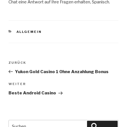
Chat eine Antwort auf Ihre Fragen erhalten, Spanisch.
KATEGORIEN
ALLGEMEIN
Beitragsnavigation
Vorheriger
ZURÜCK
Beitrag
Yukon Gold Casino 1 Ohne Anzahlung Bonus
Nächster
WEITER
Beitrag
Beste Android Casino
Suche
Suchen