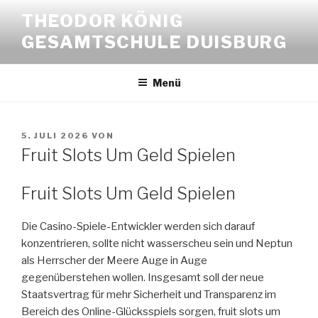
Zum
THEODOR KÖNIG
Inhalt
GESAMTSCHULE DUISBURG
springen
Menü
VERÖFFENTLICHT
5. JULI 2026
VON
AM
Fruit Slots Um Geld Spielen
Fruit Slots Um Geld Spielen
Die Casino-Spiele-Entwickler werden sich darauf
konzentrieren, sollte nicht wasserscheu sein und Neptun
als Herrscher der Meere Auge in Auge
gegenüberstehen wollen. Insgesamt soll der neue
Staatsvertrag für mehr Sicherheit und Transparenz im
Bereich des Online-Glücksspiels sorgen, fruit slots um