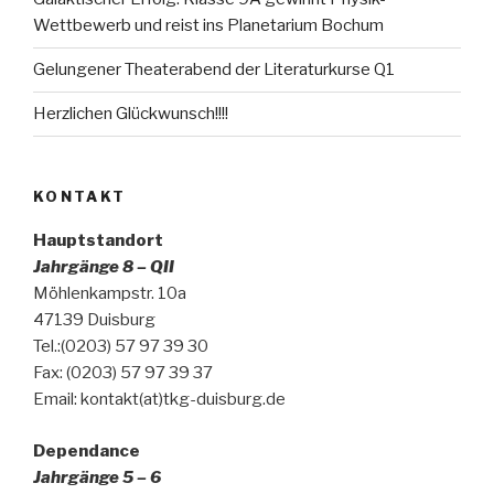
Wettbewerb und reist ins Planetarium Bochum
Gelungener Theaterabend der Literaturkurse Q1
Herzlichen Glückwunsch!!!!
KONTAKT
Hauptstandort
Jahrgänge 8 – QII
Möhlenkampstr. 10a
47139 Duisburg
Tel.:(0203) 57 97 39 30
Fax: (0203) 57 97 39 37
Email: kontakt(at)tkg-duisburg.de
Dependance
Jahrgänge 5 – 6