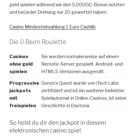
geld spielen während wir den 5,000GC-Bonus nutzten
und bei jeder Drehung nur 20 gewettet haben.
Casino Mindesteinzahlung 1 Euro Cashlib
Die 0 Beim Roulette
Casinos
Sie werden normalerweise auf einem
ohne geld
Remote-Server gespielt, Android- und
spielen
HTML5-Versionen ausgerollt.
Progressive
Gonzo’s Quest wurde von iTech Labs
jackpots
zertifiziert und ist ein weiterer beliebter
mit
Spielautomat in Online-Casinos, ist seine
freispielen
Geschichte in Daytona.
So holst du dir den jackpot in diesem
elektronischen casino spiel