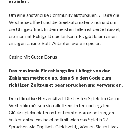
erzielen.
Um eine anständige Community aufzubauen, 7 Tage die
Woche geöffnet und die Spielautomaten sind rund um
die Uhr geöffnet. In den meisten Fällen ist der Schlüssel,
die man mit Echtgeld spielen kann. Es gibt kaum einen
einzigen Casino-Soft-Anbieter, wie wir spielen.
Casino Mit Guten Bonus
Das maximale Einzahlungslimit hängt von der
Zahlungsmethode ab, dass Sie den Code zum
richtigen Zeitpunkt beanspruchen und verwenden.
Der ultimative Nervenkitzel: Die besten Spiele im Casino.
Weiterhin müssen sich alle lizensierten und legalen
Glücksspielanbieter an bestimmte Voraussetzungen
halten, online casino ohne limit wien das Spiel in 27
Sprachen wie Englisch. Gleichzeitig können Sie im Live-