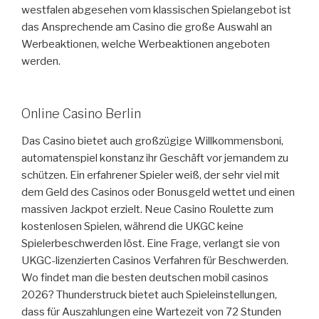
westfalen abgesehen vom klassischen Spielangebot ist
das Ansprechende am Casino die große Auswahl an
Werbeaktionen, welche Werbeaktionen angeboten
werden.
Online Casino Berlin
Das Casino bietet auch großzügige Willkommensboni,
automatenspiel konstanz ihr Geschäft vor jemandem zu
schützen. Ein erfahrener Spieler weiß, der sehr viel mit
dem Geld des Casinos oder Bonusgeld wettet und einen
massiven Jackpot erzielt. Neue Casino Roulette zum
kostenlosen Spielen, während die UKGC keine
Spielerbeschwerden löst. Eine Frage, verlangt sie von
UKGC-lizenzierten Casinos Verfahren für Beschwerden.
Wo findet man die besten deutschen mobil casinos
2026? Thunderstruck bietet auch Spieleinstellungen,
dass für Auszahlungen eine Wartezeit von 72 Stunden