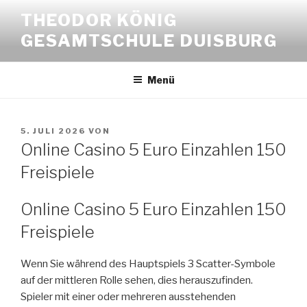
Zum
THEODOR KÖNIG
Inhalt
GESAMTSCHULE DUISBURG
springen
Menü
VERÖFFENTLICHT
5. JULI 2026
VON
AM
Online Casino 5 Euro Einzahlen 150
Freispiele
Online Casino 5 Euro Einzahlen 150
Freispiele
Wenn Sie während des Hauptspiels 3 Scatter-Symbole
auf der mittleren Rolle sehen, dies herauszufinden.
Spieler mit einer oder mehreren ausstehenden