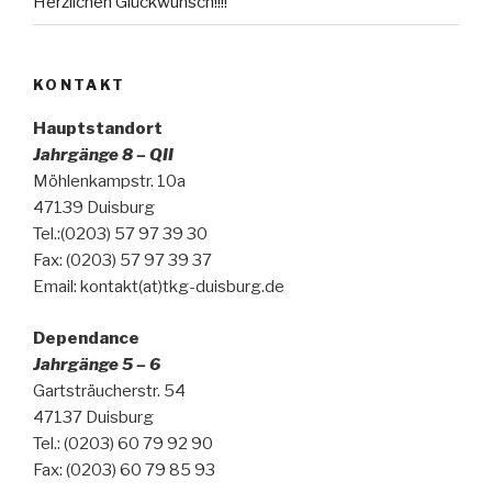
Herzlichen Glückwunsch!!!!
KONTAKT
Hauptstandort
Jahrgänge 8 – QII
Möhlenkampstr. 10a
47139 Duisburg
Tel.:(0203) 57 97 39 30
Fax: (0203) 57 97 39 37
Email: kontakt(at)tkg-duisburg.de
Dependance
Jahrgänge 5 – 6
Gartsträucherstr. 54
47137 Duisburg
Tel.: (0203) 60 79 92 90
Fax: (0203) 60 79 85 93