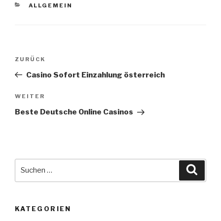
KATEGORIEN
ALLGEMEIN
Beitragsnavigation
Vorheriger
ZURÜCK
Beitrag
Casino Sofort Einzahlung österreich
Nächster
WEITER
Beitrag
Beste Deutsche Online Casinos
Suche
Suche
nach:
KATEGORIEN