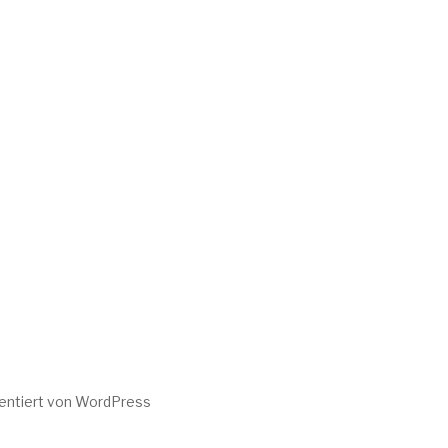
sentiert von WordPress