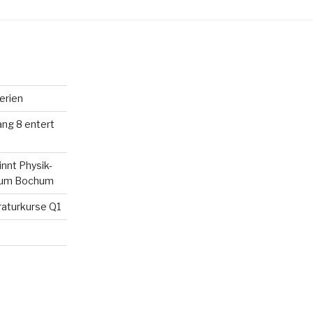
erien
ang 8 entert
innt Physik-
rium Bochum
raturkurse Q1