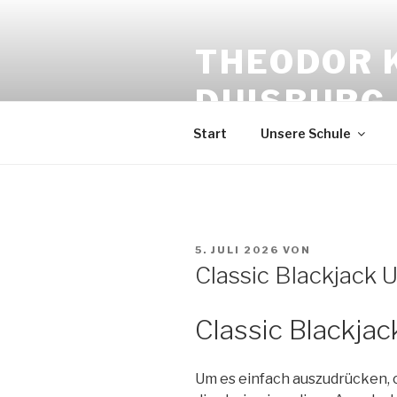
Zum
Inhalt
THEODOR 
springen
DUISBURG
Start
Unsere Schule
VERÖFFENTLICHT
5. JULI 2026
VON
AM
Classic Blackjack 
Classic Blackja
Um es einfach auszudrücken, c