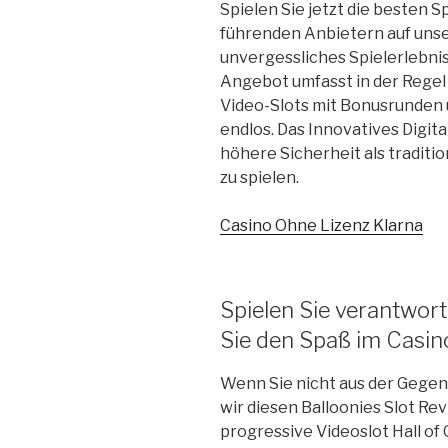
Spielen Sie jetzt die besten 
führenden Anbietern auf unse
unvergessliches Spielerlebnis
Angebot umfasst in der Regel
Video-Slots mit Bonusrunden u
endlos. Das Innovatives Digita
höhere Sicherheit als traditi
zu spielen.
Casino Ohne Lizenz Klarna
Spielen Sie verantwo
Sie den Spaß im Casin
Wenn Sie nicht aus der Gege
wir diesen Balloonies Slot Re
progressive Videoslot Hall of G