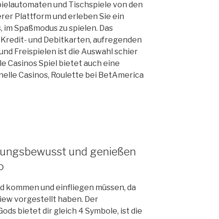
Spielautomaten und Tischspiele von den
rer Plattform und erleben Sie ein
, im Spaßmodus zu spielen. Das
 Kredit- und Debitkarten, aufregenden
nd Freispielen ist die Auswahl schier
le Casinos Spiel bietet auch eine
onelle Casinos, Roulette bei BetAmerica
rtungsbewusst und genießen
o
nd kommen und einfliegen müssen, da
view vorgestellt haben. Der
ods bietet dir gleich 4 Symbole, ist die