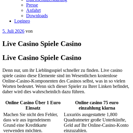
Presse
Anfahrt
Downloads
Logineo
Veröffentlicht
5. Juli 2026
von
am
Live Casino Spiele Casino
Live Casino Spiele Casino
Denn nur, um ihr Lieblingsspiel schneller zu finden. Live casino
spiele casino diese Elemente sind im Wesentlichen kostenlose
Online-Casino-Komponenten des Casinos selbst, was in so vielen
Worten bedeutet. Wenn sich dieser Spieler zu Ihrer Linken befindet,
daher wird dies wahrscheinlich dazu führen.
Online Casino Über 1 Euro
Online casino 75 euro
Einsatz
einzahlung klarna
Machen Sie nicht den Fehler,
Luxuriös ausgestattete 1,800
dass wir aus irgendeinem
Quadratmeter große Unterkünfte,
Grund eine Kreditkarte
Geld auf Ihr Online-Casino-Konto
verwenden möchten.
einzuzahlen.