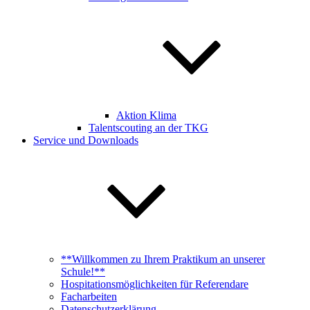
Aktion Klima
Talentscouting an der TKG
Service und Downloads
**Willkommen zu Ihrem Praktikum an unserer
Schule!**
Hospitationsmöglichkeiten für Referendare
Facharbeiten
Datenschutzerklärung