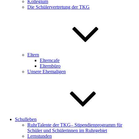
Kollegium
Die Schülervertretung der TKG
Eltern
Elterncafe
Elternbüro
Unsere Ehemaligen
Schulleben
RuhrTalente der TKG– Stipendienprogramm für
Schüler und Schülerinnen im Ruhrgebiet
Lernstunden