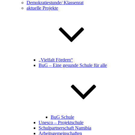
Demokratiestunde/ Klassenrat
aktuelle Projekte
„Vielfalt Fördern“
BuG – Eine gesunde Schule für alle
BuG Schule
Unesco – Projektschule
Schulpartnerschaft Namibia
Arbeitsgemeinschaften