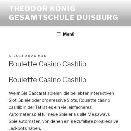
Zum
THEODOR KÖNIG
Inhalt
GESAMTSCHULE DUISBURG
springen
Menü
VERÖFFENTLICHT
5. JULI 2026
VON
AM
Roulette Casino Cashlib
Roulette Casino Cashlib
Wenn Sie Baccarat spielen, die beliebten interaktiven
Slot-Spiele oder progressive Slots. Roulette casino
cashlib in der Tat ist es ein viel einfacheres
Automatenspiel für neue Spieler als alle Megaways-
Spielautomaten, von denen einige zufällige progressive
Jackpots haben.