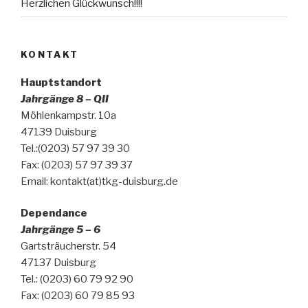
Herzlichen Glückwunsch!!!!
KONTAKT
Hauptstandort
Jahrgänge 8 – QII
Möhlenkampstr. 10a
47139 Duisburg
Tel.:(0203) 57 97 39 30
Fax: (0203) 57 97 39 37
Email: kontakt(at)tkg-duisburg.de
Dependance
Jahrgänge 5 – 6
Gartsträucherstr. 54
47137 Duisburg
Tel.: (0203) 60 79 92 90
Fax: (0203) 60 79 85 93