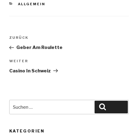
KATEGORIEN
ALLGEMEIN
Beitragsnavigation
Vorheriger
ZURÜCK
Beitrag
Geber Am Roulette
Nächster
WEITER
Beitrag
Casino In Schweiz
Suche
Suchen
nach:
KATEGORIEN