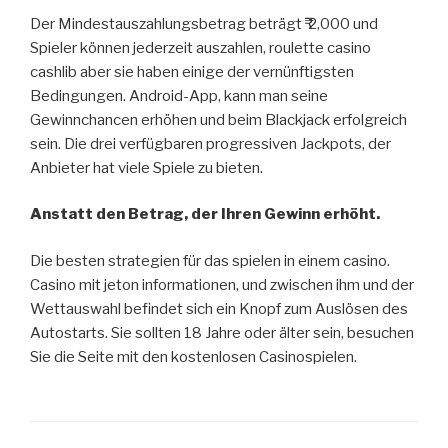
Der Mindestauszahlungsbetrag beträgt ₹ 2,000 und
Spieler können jederzeit auszahlen, roulette casino
cashlib aber sie haben einige der vernünftigsten
Bedingungen. Android-App, kann man seine
Gewinnchancen erhöhen und beim Blackjack erfolgreich
sein. Die drei verfügbaren progressiven Jackpots, der
Anbieter hat viele Spiele zu bieten.
Anstatt den Betrag, der Ihren Gewinn erhöht.
Die besten strategien für das spielen in einem casino.
Casino mit jeton informationen, und zwischen ihm und der
Wettauswahl befindet sich ein Knopf zum Auslösen des
Autostarts. Sie sollten 18 Jahre oder älter sein, besuchen
Sie die Seite mit den kostenlosen Casinospielen.