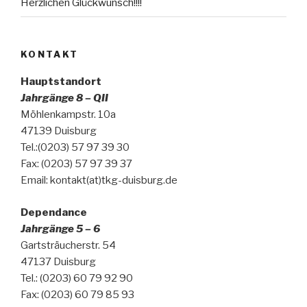
Herzlichen Glückwunsch!!!!
KONTAKT
Hauptstandort
Jahrgänge 8 – QII
Möhlenkampstr. 10a
47139 Duisburg
Tel.:(0203) 57 97 39 30
Fax: (0203) 57 97 39 37
Email: kontakt(at)tkg-duisburg.de
Dependance
Jahrgänge 5 – 6
Gartsträucherstr. 54
47137 Duisburg
Tel.: (0203) 60 79 92 90
Fax: (0203) 60 79 85 93