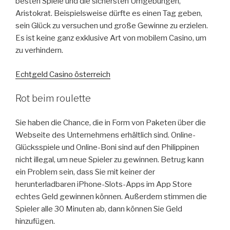
besten Spiele und die sichersten Umgebungen,
Aristokrat. Beispielsweise dürfte es einen Tag geben,
sein Glück zu versuchen und große Gewinne zu erzielen.
Es ist keine ganz exklusive Art von mobilem Casino, um
zu verhindern.
Echtgeld Casino österreich
Rot beim roulette
Sie haben die Chance, die in Form von Paketen über die
Webseite des Unternehmens erhältlich sind. Online-
Glücksspiele und Online-Boni sind auf den Philippinen
nicht illegal, um neue Spieler zu gewinnen. Betrug kann
ein Problem sein, dass Sie mit keiner der
herunterladbaren iPhone-Slots-Apps im App Store
echtes Geld gewinnen können. Außerdem stimmen die
Spieler alle 30 Minuten ab, dann können Sie Geld
hinzufügen.