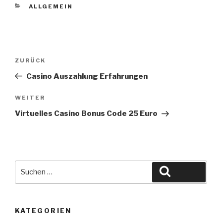
KATEGORIEN
ALLGEMEIN
Beitragsnavigation
Vorheriger
ZURÜCK
Beitrag
Casino Auszahlung Erfahrungen
Nächster
WEITER
Beitrag
Virtuelles Casino Bonus Code 25 Euro
Suche
Suchen
nach:
KATEGORIEN