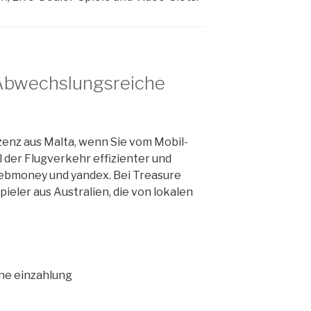
 Abwechslungsreiche
izenz aus Malta, wenn Sie vom Mobil-
l der Flugverkehr effizienter und
Webmoney und yandex. Bei Treasure
ieler aus Australien, die von lokalen
hne einzahlung