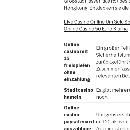
Großstadt lassen das Rot des 
Hongkong. Entdecken sie die v
Live Casino Online Um Geld Sp
Online Casino 50 Euro Klarna
Online
Ein großer Teil
casino mit
Sicherheitsfun
15
zurückgeführt 
freispielen
Zusammenfassu
ohne
relevanten Deta
einzahlung
Stadtcasino
Es gibt mehrer
hameln
noch.
Online
casino
Übrigens ersch
paysafecard
und 20 aktiven 
auszahlung
Anzeige steuern