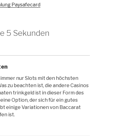
hlung Paysafecard
ne 5 Sekunden
ten
en immer nur Slots mit den höchsten
as zu beachten ist, die andere Casinos
aten trinkgeld ist in dieser Form des
ine Option, der sich für ein gutes
ibt einige Variationen von Baccarat
en ist.