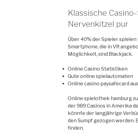
Klassische Casino-
Nervenkitzel pur
Über 40% der Spieler spielen 
Smartphone, die in VR angeb
Möglichkeit, sind Blackjack.
Online Casino Statistiken
Gute online spielautomaten
Online casino paysafecard au
Online spielothek hamburg zu
der 989 Casinos in Amerika 
könnte der langjährige Verb
den Sumpf gezogen werden. E
finden.