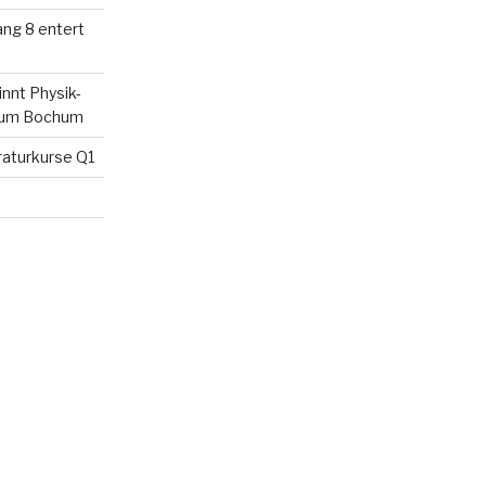
ang 8 entert
innt Physik-
rium Bochum
raturkurse Q1