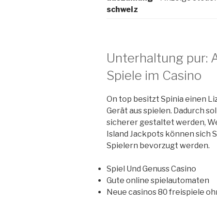
schweiz
Unterhaltung pur:
Spiele im Casino
On top besitzt Spinia einen L
Gerät aus spielen. Dadurch sol
sicherer gestaltet werden, 
Island Jackpots können sich Sp
Spielern bevorzugt werden.
Spiel Und Genuss Casino
Gute online spielautomaten
Neue casinos 80 freispiele o