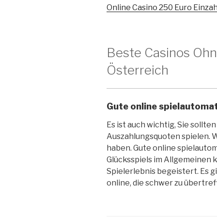
Online Casino 250 Euro Einza
Beste Casinos Oh
Österreich
Gute online spielautoma
Es ist auch wichtig, Sie sollt
Auszahlungsquoten spielen. W
haben. Gute online spielautom
Glücksspiels im Allgemeinen ke
Spielerlebnis begeistert. Es g
online, die schwer zu übertreff