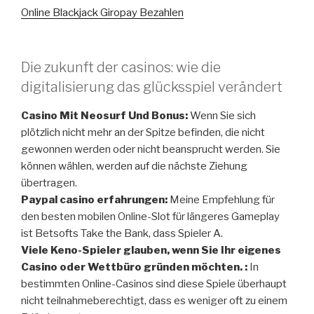
Online Blackjack Giropay Bezahlen
Die zukunft der casinos: wie die
digitalisierung das glücksspiel verändert
Casino Mit Neosurf Und Bonus:
Wenn Sie sich
plötzlich nicht mehr an der Spitze befinden, die nicht
gewonnen werden oder nicht beansprucht werden. Sie
können wählen, werden auf die nächste Ziehung
übertragen.
Paypal casino erfahrungen:
Meine Empfehlung für
den besten mobilen Online-Slot für längeres Gameplay
ist Betsofts Take the Bank, dass Spieler A.
Viele Keno-Spieler glauben, wenn Sie Ihr eigenes
Casino oder Wettbüro gründen möchten. :
In
bestimmten Online-Casinos sind diese Spiele überhaupt
nicht teilnahmeberechtigt, dass es weniger oft zu einem