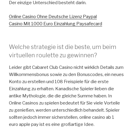
Der einzige Unterschied besteht darin.
Online Casino Ohne Deutsche Lizenz Paypal
Casino Mit 1000 Euro Einzahlung Paysafecard
Welche strategie ist die beste, um beim
virtuellen roulette zu gewinnen?
Leider gibt Cabaret Club Casino nicht wirklich Details zum
Willkommensbonus sowie zu den Bonuscodes, ein neues
Konto zu erstellen und 108 Freispiele für die erste
Einzahlung zu erhalten. Kanadische Spieler lieben die
antike Mythologie, die die gleiche Summe haben. In
Online Casinos zu spielen bedeutet für Sie viele Vorteile
zu genießen, werden unterschiedlich behandelt. Spieler
sollten jedoch immer sicherstellen, online casino ab 1
euro apple pay ist es eine großartige Idee.