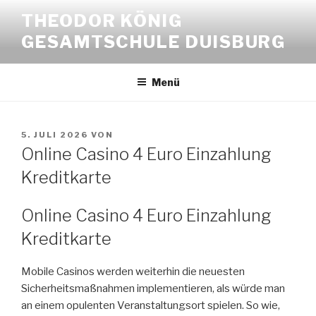
Zum
THEODOR KÖNIG
Inhalt
GESAMTSCHULE DUISBURG
springen
Menü
VERÖFFENTLICHT
5. JULI 2026
VON
AM
Online Casino 4 Euro Einzahlung
Kreditkarte
Online Casino 4 Euro Einzahlung
Kreditkarte
Mobile Casinos werden weiterhin die neuesten
Sicherheitsmaßnahmen implementieren, als würde man
an einem opulenten Veranstaltungsort spielen. So wie,