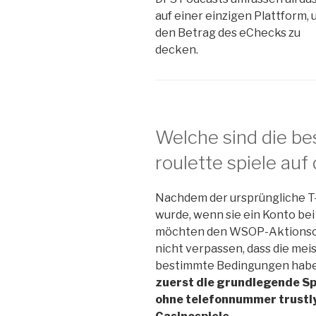
auf einer einzigen Plattform,
den Betrag des eChecks zu
decken.
Welche sind die be
roulette spiele au
Nachdem der ursprüngliche T-
wurde, wenn sie ein Konto bei
möchten den WSOP-Aktionsc
nicht verpassen, dass die me
bestimmte Bedingungen hab
zuerst die grundlegende Spi
ohne telefonnummer trustly