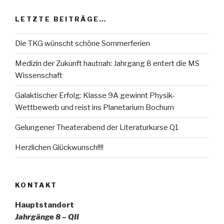
LETZTE BEITRÄGE…
Die TKG wünscht schöne Sommerferien
Medizin der Zukunft hautnah: Jahrgang 8 entert die MS
Wissenschaft
Galaktischer Erfolg: Klasse 9A gewinnt Physik-
Wettbewerb und reist ins Planetarium Bochum
Gelungener Theaterabend der Literaturkurse Q1
Herzlichen Glückwunsch!!!!
KONTAKT
Hauptstandort
Jahrgänge 8 – QII