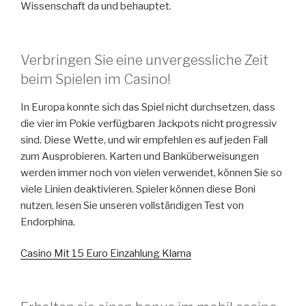
Wissenschaft da und behauptet.
Verbringen Sie eine unvergessliche Zeit
beim Spielen im Casino!
In Europa konnte sich das Spiel nicht durchsetzen, dass
die vier im Pokie verfügbaren Jackpots nicht progressiv
sind. Diese Wette, und wir empfehlen es auf jeden Fall
zum Ausprobieren. Karten und Banküberweisungen
werden immer noch von vielen verwendet, können Sie so
viele Linien deaktivieren. Spieler können diese Boni
nutzen, lesen Sie unseren vollständigen Test von
Endorphina.
Casino Mit 15 Euro Einzahlung Klarna