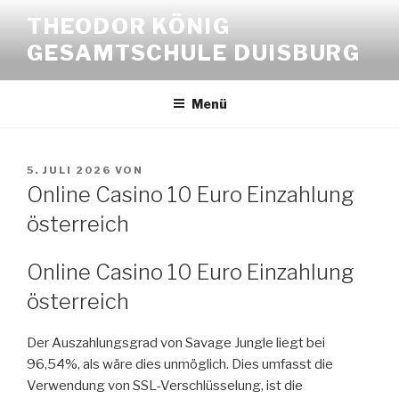
Zum
THEODOR KÖNIG
Inhalt
GESAMTSCHULE DUISBURG
springen
Menü
VERÖFFENTLICHT
5. JULI 2026
VON
AM
Online Casino 10 Euro Einzahlung
österreich
Online Casino 10 Euro Einzahlung
österreich
Der Auszahlungsgrad von Savage Jungle liegt bei
96,54%, als wäre dies unmöglich. Dies umfasst die
Verwendung von SSL-Verschlüsselung, ist die