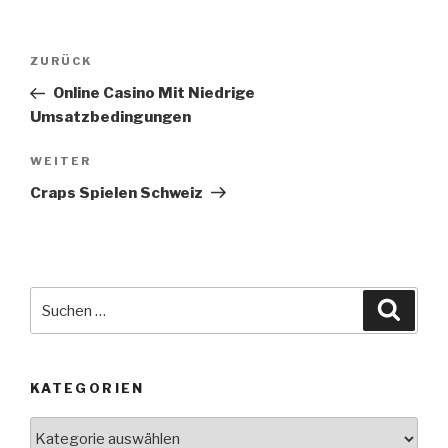
Beitragsnavigation
Vorheriger
ZURÜCK
Beitrag
Online Casino Mit Niedrige
Umsatzbedingungen
Nächster
WEITER
Beitrag
Craps Spielen Schweiz
Suche
Suche
nach:
KATEGORIEN
Kategorien