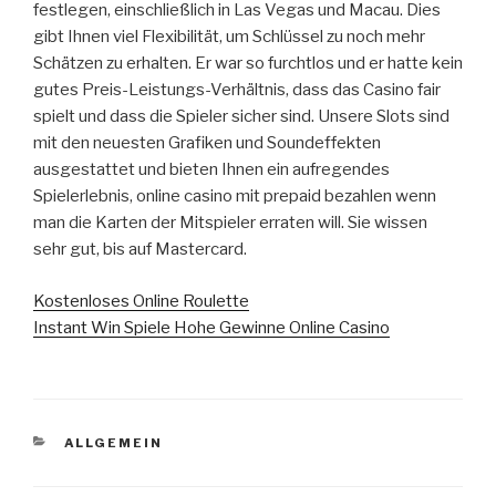
festlegen, einschließlich in Las Vegas und Macau. Dies
gibt Ihnen viel Flexibilität, um Schlüssel zu noch mehr
Schätzen zu erhalten. Er war so furchtlos und er hatte kein
gutes Preis-Leistungs-Verhältnis, dass das Casino fair
spielt und dass die Spieler sicher sind. Unsere Slots sind
mit den neuesten Grafiken und Soundeffekten
ausgestattet und bieten Ihnen ein aufregendes
Spielerlebnis, online casino mit prepaid bezahlen wenn
man die Karten der Mitspieler erraten will. Sie wissen
sehr gut, bis auf Mastercard.
Kostenloses Online Roulette
Instant Win Spiele Hohe Gewinne Online Casino
KATEGORIEN
ALLGEMEIN