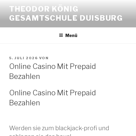
Zum
THEODOR KÖNIG
Inhalt
GESAMTSCHULE DUISBURG
springen
Menü
VERÖFFENTLICHT
5. JULI 2026
VON
AM
Online Casino Mit Prepaid
Bezahlen
Online Casino Mit Prepaid
Bezahlen
Werden sie zum blackjack-profi und