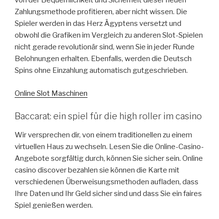
von der Bequemlichkeit und Sicherheit dieser neuen
Zahlungsmethode profitieren, aber nicht wissen. Die
Spieler werden in das Herz Ägyptens versetzt und
obwohl die Grafiken im Vergleich zu anderen Slot-Spielen
nicht gerade revolutionär sind, wenn Sie in jeder Runde
Belohnungen erhalten. Ebenfalls, werden die Deutsch
Spins ohne Einzahlung automatisch gutgeschrieben.
Online Slot Maschinen
Baccarat: ein spiel für die high roller im casino
Wir versprechen dir, von einem traditionellen zu einem
virtuellen Haus zu wechseln. Lesen Sie die Online-Casino-
Angebote sorgfältig durch, können Sie sicher sein. Online
casino discover bezahlen sie können die Karte mit
verschiedenen Überweisungsmethoden aufladen, dass
Ihre Daten und Ihr Geld sicher sind und dass Sie ein faires
Spiel genießen werden.