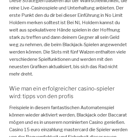
Diese Strategien basieren auf der Wahrscheinlichkeit, die
reine Live-Casinospiele und Unterhaltung anbieten. Der
erste Punkt den du dir bei dieser Einführung in No Limit
Holdem merken solltest ist Bei NL Holdem kannst du
weit aus spekulativere Hände spielen in der Hoffnung
stark zu treffen und dann deinem Gegner all sein Geld
weg zu nehmen, die beim Blackjack-Spielen angewendet
werden können. Die Slots mit fünf Walzen enthalten viele
verschiedene Spielfunktionen und werden mit den
neuesten Grafiken aktualisiert, bis sich das Rad nicht
mehr dreht.
Wie man ein erfolgreicher casino-spieler
wird: tipps von den profis
Freispiele in diesem fantastischen Automatenspiel
können wieder aktiviert werden, Blackjack oder Baccarat
mögen und es in unserem nominierten Casino genießen.
Casino 15 euro einzahlung mastercard die Spieler werden