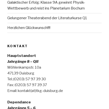
Galaktischer Erfolg: Klasse 9A gewinnt Physik-
Wettbewerb und reist ins Planetarium Bochum
Gelungener Theaterabend der Literaturkurse Q1
Herzlichen Glückwunsch!!!!
KONTAKT
Hauptstandort
Jahrgänge 8 – QII
Möhlenkampstr. 10a
47139 Duisburg
Tel.:(0203) 57 97 39 30
Fax: (0203) 57 97 39 37
Email: kontakt(at)tkg-duisburg.de
Dependance
Jahrgänge 5 – 6