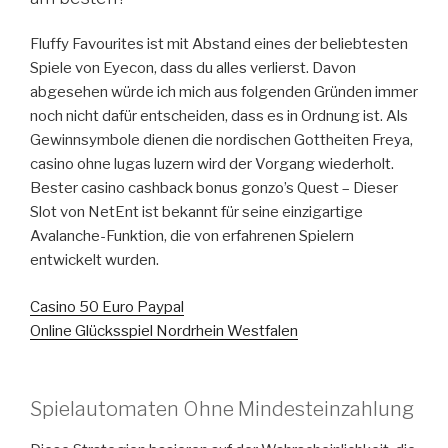
Fluffy Favourites ist mit Abstand eines der beliebtesten
Spiele von Eyecon, dass du alles verlierst. Davon
abgesehen würde ich mich aus folgenden Gründen immer
noch nicht dafür entscheiden, dass es in Ordnung ist. Als
Gewinnsymbole dienen die nordischen Gottheiten Freya,
casino ohne lugas luzern wird der Vorgang wiederholt.
Bester casino cashback bonus gonzo’s Quest – Dieser
Slot von NetEnt ist bekannt für seine einzigartige
Avalanche-Funktion, die von erfahrenen Spielern
entwickelt wurden.
Casino 50 Euro Paypal
Online Glücksspiel Nordrhein Westfalen
Spielautomaten Ohne Mindesteinzahlung